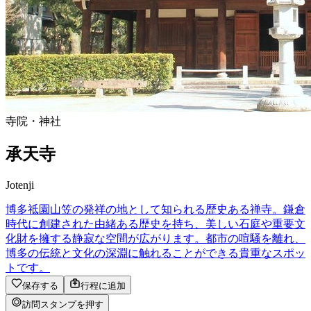
寺院・神社
承天寺
Jotenji
博多祗園山笠の発祥の地として知られる歴史ある禅寺。鎌倉
時代に創建された由緒ある歴史を持ち、美しい石庭や重要文
化財を擁する静寂な空間が広がります。都市の喧騒を離れ、
博多の伝統と文化の深淵に触れることができる貴重なスポッ
トです。
保存する
行程に追加
訪問スタンプを押す