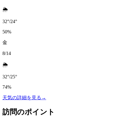
🌦️
32
°
/
24
°
50
%
金
8/14
🌦️
32
°
/
25
°
74
%
天気の詳細を見る
→
訪問のポイント