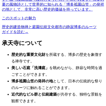
夏の風物詩として世界的に知られる「博多祗園山笠」の発祥
の地として、非常に高い歴史的価値を持っています。
このスポットの魅力
歴史的建造物
禅と庭園
伝統文化
都市の静寂
博多のルーツ
ガイドを読む
→
承天寺について
歴史的な重要文化財
を所蔵する、博多の歴史を象徴す
る禅寺です。
美しい石庭「洗濤庭」
を眺めながら、静寂な時間を過
ごすことができます。
博多祗園山笠の発祥の地
として、日本の伝統的な祭り
のルーツに触れることができます。
近代的なビル群と伝統建築
が共存する、独特な景観を
観察できます。