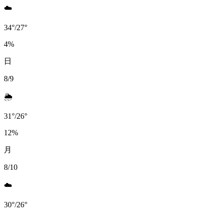
☁️
34
°
/
27
°
4
%
日
8/9
🌦️
31
°
/
26
°
12
%
月
8/10
☁️
30
°
/
26
°