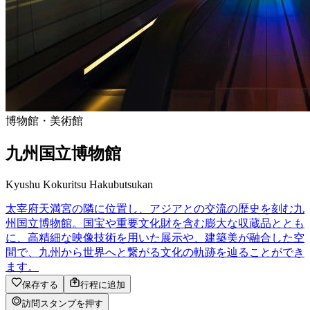
博物館・美術館
九州国立博物館
Kyushu Kokuritsu Hakubutsukan
太宰府天満宮の隣に位置し、アジアとの交流の歴史を刻む九
州国立博物館。国宝や重要文化財を含む膨大な収蔵品ととも
に、高精細な映像技術を用いた展示や、建築美が融合した空
間で、九州から世界へと繋がる文化の軌跡を辿ることができ
ます。
保存する
行程に追加
訪問スタンプを押す