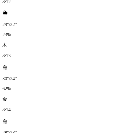
8/12
🌦️
29
°
/
22
°
23
%
木
8/13
⛈️
30
°
/
24
°
62
%
金
8/14
⛈️
28
°
/
23
°