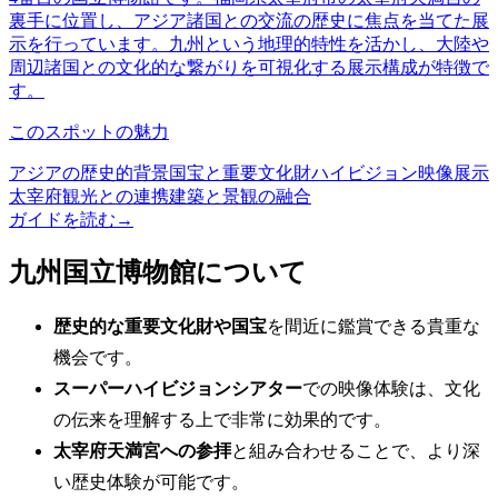
裏手に位置し、アジア諸国との交流の歴史に焦点を当てた展
示を行っています。九州という地理的特性を活かし、大陸や
周辺諸国との文化的な繋がりを可視化する展示構成が特徴で
す。
このスポットの魅力
アジアの歴史的背景
国宝と重要文化財
ハイビジョン映像展示
太宰府観光との連携
建築と景観の融合
ガイドを読む
→
九州国立博物館について
歴史的な重要文化財や国宝
を間近に鑑賞できる貴重な
機会です。
スーパーハイビジョンシアター
での映像体験は、文化
の伝来を理解する上で非常に効果的です。
太宰府天満宮への参拝
と組み合わせることで、より深
い歴史体験が可能です。