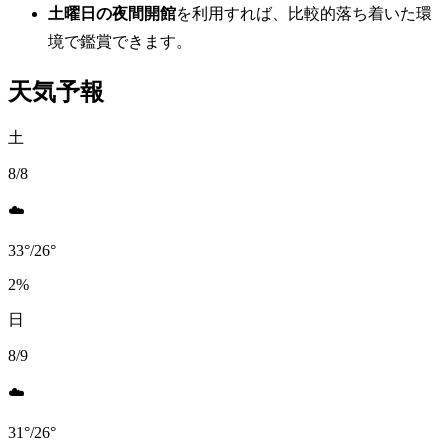
土曜日の夜間開館
を利用すれば、比較的落ち着いた環
境で鑑賞できます。
天気予報
土
8/8
☁️
33
°
/
26
°
2
%
日
8/9
☁️
31
°
/
26
°