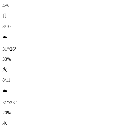
4
%
月
8/10
☁️
31
°
/
26
°
33
%
火
8/11
☁️
31
°
/
23
°
20
%
水