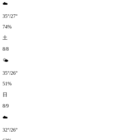
☁️
35
°
/
27
°
74
%
土
8/8
🌤️
35
°
/
26
°
51
%
日
8/9
☁️
32
°
/
26
°