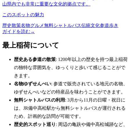
山県内でも非常に重要な文化的拠点です。
このスポットの魅力
歴史散策
名物グルメ
無料シャトルバス
伝統文化
参道歩き
ガイドを読む
→
最上稲荷について
歴史ある参道の散策
: 1200年以上の歴史を持つ最上稲荷
の独特な雰囲気を、ゆっくりと歩いて感じることがで
きます。
名物ゆずせんべい
: 参道で販売されている地元の名物、
ゆずせんべいなどの特産品を味わうことができます。
無料シャトルバスの利用
: 3月から11月の日曜・祝日に
は、JR備中高松駅から無料シャトルバスが運行される
ため、計画的な訪問が可能です。
歴史的スポット巡り
: 周辺の亀趺や備中高松城跡など、