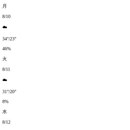
月
8/10
☁️
34
°
/
23
°
46
%
火
8/11
☁️
31
°
/
20
°
8
%
水
8/12