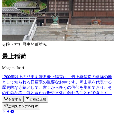
寺院・神社
歴史的町並み
最上稲荷
Mogami Inari
1200年以上の歴史を誇る最上稲荷は、最上尊信仰の発祥の地
として知られる日蓮宗の重要なお寺です。岡山県を代表する
歴史的な寺院として、古くから多くの信仰を集めており、そ
の荘厳な雰囲気と豊かな歴史文化に触れることができます。
保存する
行程に追加
訪問スタンプを押す