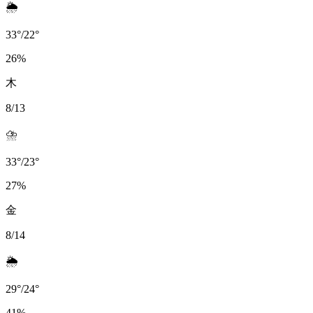
🌦️
33
°
/
22
°
26
%
木
8/13
⛈️
33
°
/
23
°
27
%
金
8/14
🌦️
29
°
/
24
°
41
%