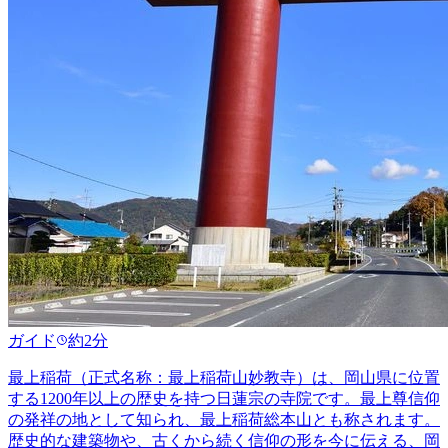
ガイド
約2分
最上稲荷（正式名称：最上稲荷山妙教寺）は、岡山県に位置
する1200年以上の歴史を持つ日蓮宗の寺院です。最上尊信仰
の発祥の地として知られ、最上稲荷総本山とも称されます。
歴史的な建築物や、古くから続く信仰の形を今に伝える、岡