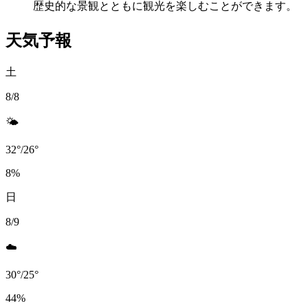
歴史的な景観とともに観光を楽しむことができます。
天気予報
土
8/8
🌤️
32
°
/
26
°
8
%
日
8/9
☁️
30
°
/
25
°
44
%