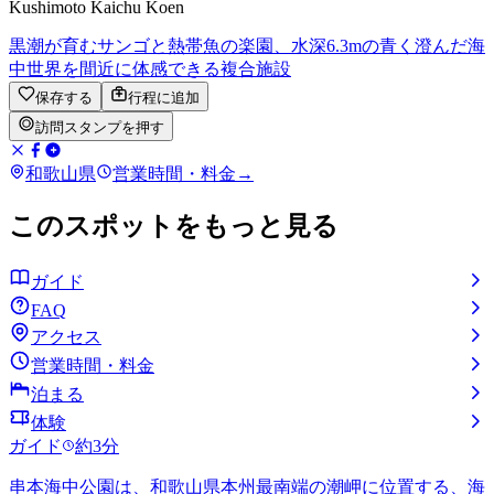
Kushimoto Kaichu Koen
黒潮が育むサンゴと熱帯魚の楽園、水深6.3mの青く澄んだ海
中世界を間近に体感できる複合施設
保存する
行程に追加
訪問スタンプを押す
和歌山県
営業時間・料金
→
このスポットをもっと見る
ガイド
FAQ
アクセス
営業時間・料金
泊まる
体験
ガイド
約3分
串本海中公園は、和歌山県本州最南端の潮岬に位置する、海