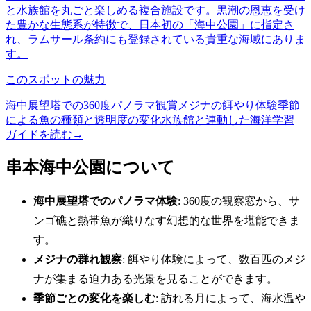
と水族館を丸ごと楽しめる複合施設です。黒潮の恩恵を受け
た豊かな生態系が特徴で、日本初の「海中公園」に指定さ
れ、ラムサール条約にも登録されている貴重な海域にありま
す。
このスポットの魅力
海中展望塔での360度パノラマ観賞
メジナの餌やり体験
季節
による魚の種類と透明度の変化
水族館と連動した海洋学習
ガイドを読む
→
串本海中公園について
海中展望塔でのパノラマ体験
: 360度の観察窓から、サ
ンゴ礁と熱帯魚が織りなす幻想的な世界を堪能できま
す。
メジナの群れ観察
: 餌やり体験によって、数百匹のメジ
ナが集まる迫力ある光景を見ることができます。
季節ごとの変化を楽しむ
: 訪れる月によって、海水温や