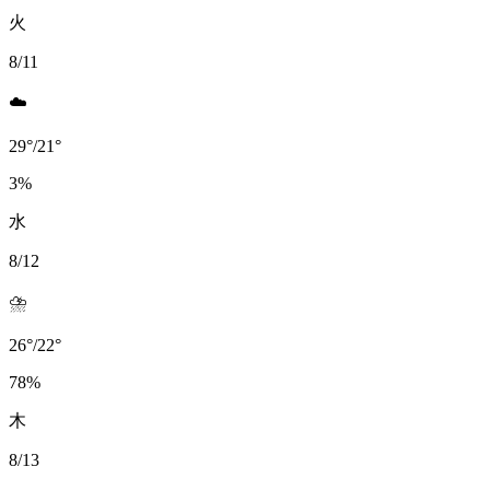
火
8/11
☁️
29
°
/
21
°
3
%
水
8/12
⛈️
26
°
/
22
°
78
%
木
8/13