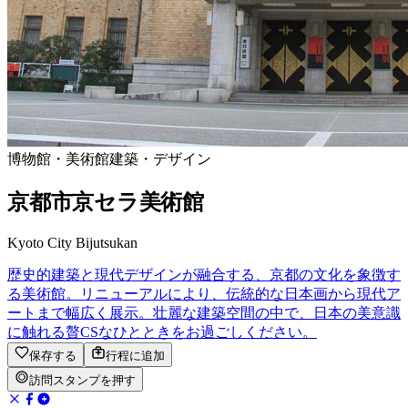
博物館・美術館
建築・デザイン
京都市京セラ美術館
Kyoto City Bijutsukan
歴史的建築と現代デザインが融合する、京都の文化を象徴す
る美術館。リニューアルにより、伝統的な日本画から現代ア
ートまで幅広く展示。壮麗な建築空間の中で、日本の美意識
に触れる贅CSなひとときをお過ごしください。
保存する
行程に追加
訪問スタンプを押す