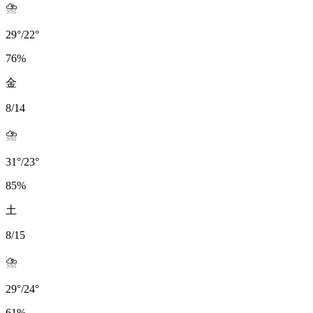
⛈️
29
°
/
22
°
76
%
金
8/14
⛈️
31
°
/
23
°
85
%
土
8/15
⛈️
29
°
/
24
°
61
%