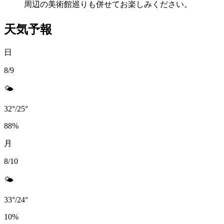
周辺の美術館巡りも併せてお楽しみください。
天気予報
日
8/9
🌤️
32
°
/
25
°
88
%
月
8/10
🌤️
33
°
/
24
°
10
%