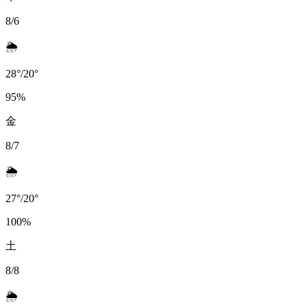
8/6
🌦️
28
°
/
20
°
95
%
金
8/7
🌦️
27
°
/
20
°
100
%
土
8/8
🌦️