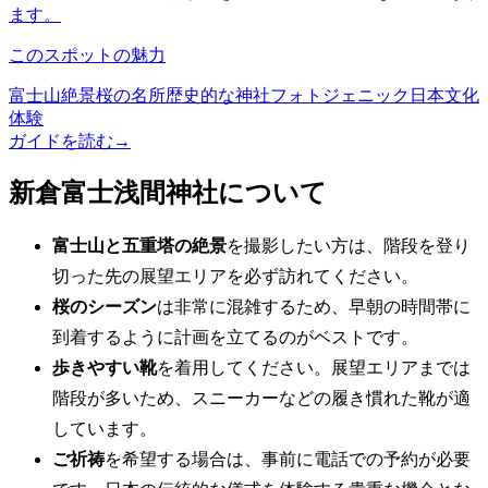
ます。
このスポットの魅力
富士山絶景
桜の名所
歴史的な神社
フォトジェニック
日本文化
体験
ガイドを読む
→
新倉富士浅間神社について
富士山と五重塔の絶景
を撮影したい方は、階段を登り
切った先の展望エリアを必ず訪れてください。
桜のシーズン
は非常に混雑するため、早朝の時間帯に
到着するように計画を立てるのがベストです。
歩きやすい靴
を着用してください。展望エリアまでは
階段が多いため、スニーカーなどの履き慣れた靴が適
しています。
ご祈祷
を希望する場合は、事前に電話での予約が必要