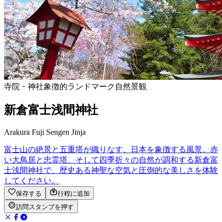
寺院・神社
象徴的ランドマーク
自然景観
新倉富士浅間神社
Arakura Fuji Sengen Jinja
富士山の絶景と五重塔が織りなす、日本を象徴する風景。赤
い大鳥居と忠霊塔、そして四季折々の自然が調和する新倉富
士浅間神社で、歴史ある神聖な空気と圧倒的な美しさを体験
してください。
保存する
行程に追加
訪問スタンプを押す