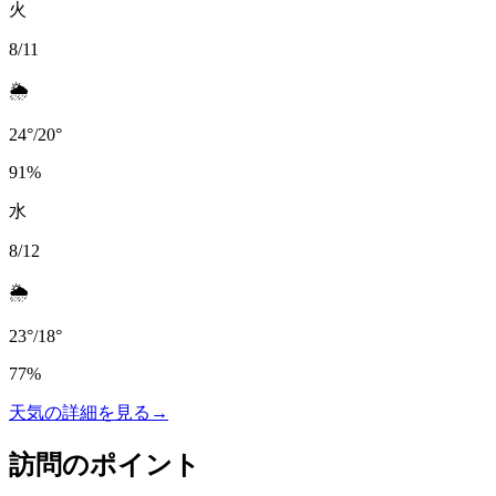
火
8/11
🌦️
24
°
/
20
°
91
%
水
8/12
🌦️
23
°
/
18
°
77
%
天気の詳細を見る
→
訪問のポイント