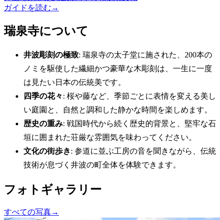
ガイドを読む
→
瑞泉寺について
井波彫刻の極致
: 瑞泉寺の太子堂に施された、200本の
ノミを駆使した繊細かつ豪華な木彫刻は、一生に一度
は見たい日本の伝統美です。
四季の花々
: 桜や藤など、季節ごとに表情を変える美し
い庭園と、自然と調和した静かな時間を楽しめます。
歴史の重み
: 戦国時代から続く歴史的背景と、堅牢な石
垣に囲まれた荘厳な雰囲気を味わってください。
文化の街歩き
: 参道に並ぶ工房の音を聞きながら、伝統
技術が息づく井波の町全体を体験できます。
フォトギャラリー
すべての写真
→