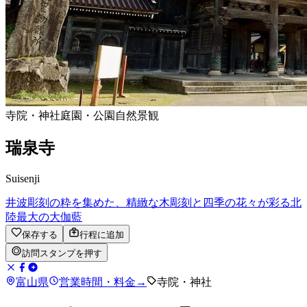
寺院・神社
庭園・公園
自然景観
瑞泉寺
Suisenji
井波彫刻の粋を集めた、精緻な木彫刻と四季の花々が彩る北
陸最大の大伽藍
保存する
行程に追加
訪問スタンプを押す
富山県
営業時間・料金
→
寺院・神社