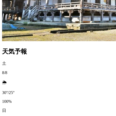
天気予報
土
8/8
🌦️
30
°
/
25
°
100
%
日