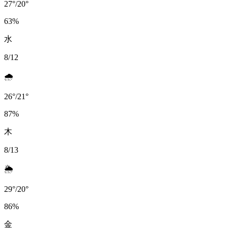
27
°
/
20
°
63
%
水
8/12
🌧️
26
°
/
21
°
87
%
木
8/13
🌦️
29
°
/
20
°
86
%
金