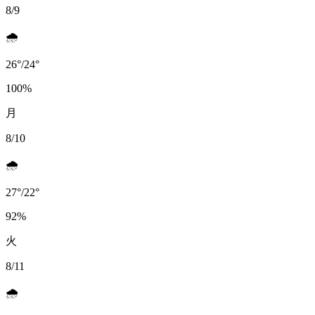
8/9
🌧️
26
°
/
24
°
100
%
月
8/10
🌧️
27
°
/
22
°
92
%
火
8/11
🌧️