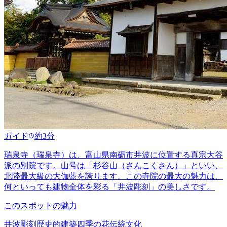
ガイド
約3分
瑞泉寺（瑞泉寺）は、富山県南砺市井波に位置する真宗大谷
派の別院です。山号は「杉谷山（さんこくさん）」といい、
北陸最大級の大伽藍を誇ります。この寺院の最大の魅力は、
何といっても建物全体を彩る「井波彫刻」の美しさです。
このスポットの魅力
井波彫刻
歴史的建築
四季の花
伝統文化