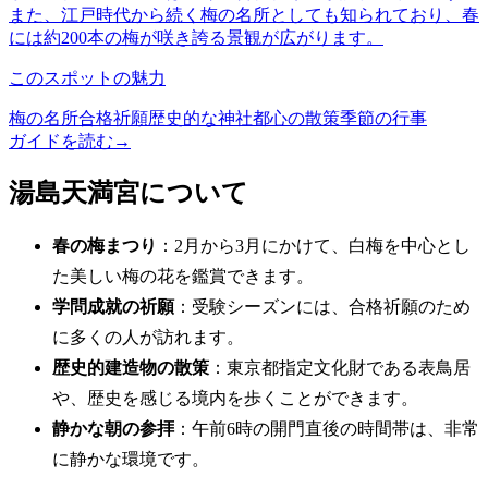
また、江戸時代から続く梅の名所としても知られており、春
には約200本の梅が咲き誇る景観が広がります。
このスポットの魅力
梅の名所
合格祈願
歴史的な神社
都心の散策
季節の行事
ガイドを読む
→
湯島天満宮について
春の梅まつり
：2月から3月にかけて、白梅を中心とし
た美しい梅の花を鑑賞できます。
学問成就の祈願
：受験シーズンには、合格祈願のため
に多くの人が訪れます。
歴史的建造物の散策
：東京都指定文化財である表鳥居
や、歴史を感じる境内を歩くことができます。
静かな朝の参拝
：午前6時の開門直後の時間帯は、非常
に静かな環境です。