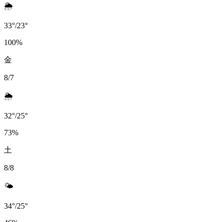
🌦️
33
°
/
23
°
100
%
金
8/7
🌦️
32
°
/
25
°
73
%
土
8/8
🌤️
34
°
/
25
°