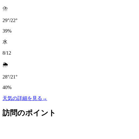
⛈️
29
°
/
22
°
39
%
水
8/12
🌦️
28
°
/
21
°
40
%
天気の詳細を見る
→
訪問のポイント