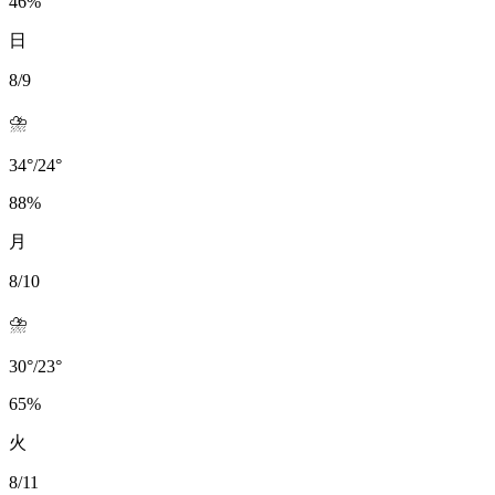
46
%
日
8/9
⛈️
34
°
/
24
°
88
%
月
8/10
⛈️
30
°
/
23
°
65
%
火
8/11