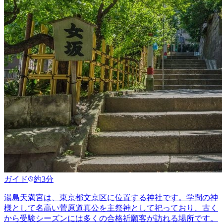
ガイド
約3分
湯島天満宮は、東京都文京区に位置する神社です。学問の神
様として名高い菅原道真公を主祭神として祀っており、古く
から受験シーズンには多くの合格祈願客が訪れる場所です。