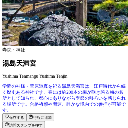
寺院・神社
湯島天満宮
Yushima Tenmangu Yushima Tenjin
学問の神様・菅原道真を祀る湯島天満宮は、江戸時代から続
く歴史ある神社です。春には約200本の梅が咲き誇る梅の名
所として知られ、都心にありながら季節の移ろいを感じられ
る場所です。合格祈願や開運、静かな境内での参拝が可能で
す。
保存する
行程に追加
訪問スタンプを押す