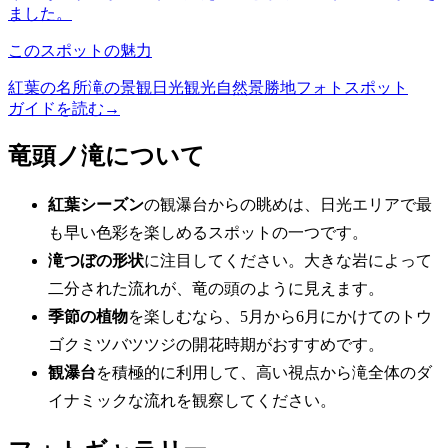
ました。
このスポットの魅力
紅葉の名所
滝の景観
日光観光
自然景勝地
フォトスポット
ガイドを読む
→
竜頭ノ滝について
紅葉シーズン
の観瀑台からの眺めは、日光エリアで最
も早い色彩を楽しめるスポットの一つです。
滝つぼの形状
に注目してください。大きな岩によって
二分された流れが、竜の頭のように見えます。
季節の植物
を楽しむなら、5月から6月にかけてのトウ
ゴクミツバツツジの開花時期がおすすめです。
観瀑台
を積極的に利用して、高い視点から滝全体のダ
イナミックな流れを観察してください。