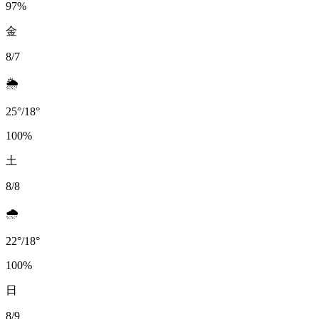
97
%
金
8/7
🌦️
25
°
/
18
°
100
%
土
8/8
🌧️
22
°
/
18
°
100
%
日
8/9