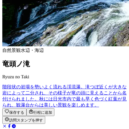
自然景観
水辺・海辺
竜頭ノ滝
Ryuzu no Taki
階段状の岩場を勢いよく流れる渓流瀑。滝つぼ近くが大きな
岩によって二分され、その様子が竜の頭に見えることから名
付けられました。秋には日光市内で最も早く色づく紅葉が見
られ、観瀑台からは美しい景観を楽しめます。
保存する
行程に追加
訪問スタンプを押す