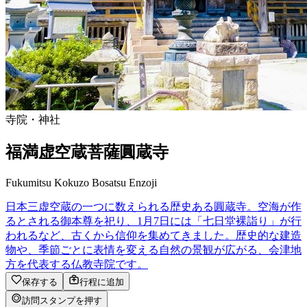
寺院・神社
福満虚空蔵菩薩圓蔵寺
Fukumitsu Kokuzo Bosatsu Enzoji
日本三虚空蔵の一つに数えられる歴史ある圓蔵寺。空海が作
るとされる御本尊を祀り、1月7日には「七日堂裸詣り」が行
われるなど、古くから信仰を集めてきました。歴史的な建造
物や、季節ごとに表情を変える自然の景観が広がる、会津地
方を代表する仏教寺院です。
保存する
行程に追加
訪問スタンプを押す