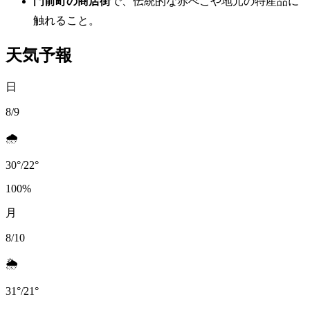
門前町の商店街
で、伝統的な赤べこや地元の特産品に
触れること。
天気予報
日
8/9
🌧️
30
°
/
22
°
100
%
月
8/10
🌦️
31
°
/
21
°