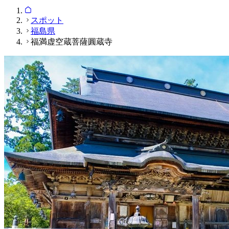
スポット
福島県
福満虚空蔵菩薩圓蔵寺