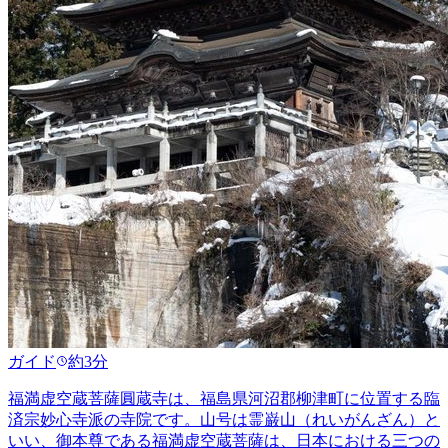
ガイド
約3分
福満虚空蔵菩薩圓蔵寺は、福島県河沼郡柳津町に位置する臨
済宗妙心寺派の寺院です。山号は霊巌山（れいがんざん）と
いい、御本尊である福満虚空蔵菩薩は、日本における三つの