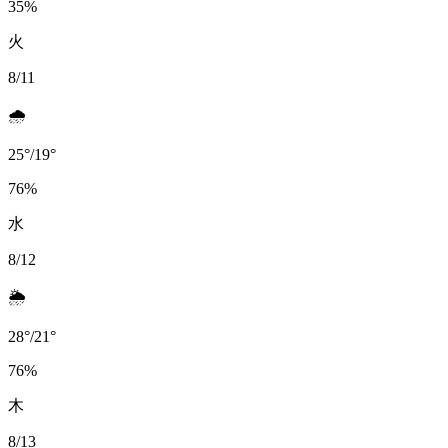
35
%
火
8/11
🌧️
25
°
/
19
°
76
%
水
8/12
🌦️
28
°
/
21
°
76
%
木
8/13