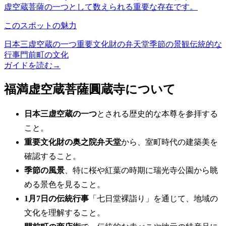
虚空蔵菩薩の一つとして数えられる重要な存在です。
このスポットの魅力
日本三虚空蔵の一つ
重要文化財の弁天堂
季節の景観
伝統的な
行事
門前町の文化
ガイドを読む
→
福満虚空蔵菩薩圓蔵寺について
日本三虚空蔵の一つ
とされる歴史的な本尊を参拝する
こと。
重要文化財の奥之院弁天堂
から、室町時代の建築美を
確認すること。
季節の風景
、特に桜や紅葉の時期に瑞光寺公園から眺
める景色を見ること。
1月7日の伝統行事
「七日堂裸詣り」を通じて、地域の
文化を理解すること。