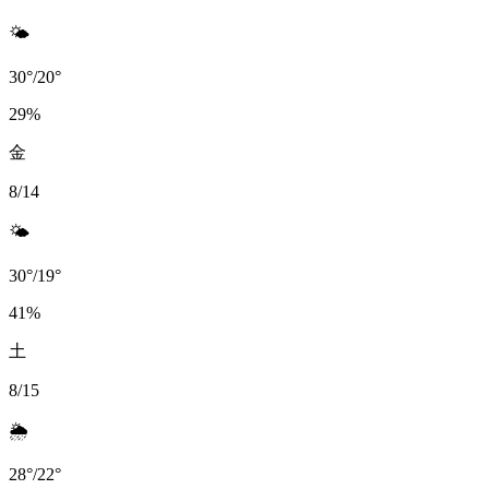
🌤️
30
°
/
20
°
29
%
金
8/14
🌤️
30
°
/
19
°
41
%
土
8/15
🌦️
28
°
/
22
°