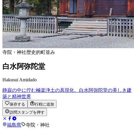
寺院・神社
歴史的町並み
白水阿弥陀堂
Hakusui Amidado
静寂の中に佇む極楽浄土の具現化、白水阿弥陀堂の美しき建
築と精神世界
保存する
行程に追加
訪問スタンプを押す
福島県
寺院・神社