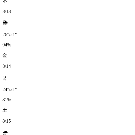
木
8/13
🌦️
26
°
/
21
°
94
%
金
8/14
⛈️
24
°
/
21
°
81
%
土
8/15
🌧️