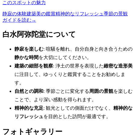
このスポットの魅力
静寂の体験
建築美の鑑賞
精神的なリフレッシュ
季節の景観
ガイドを読む
→
白水阿弥陀堂について
静寂を楽しむ
: 喧騒を離れ、自分自身と向き合うための
静かな時間
を大切にしてください。
建築の細部を観察
: 浄土の世界を表現した
緻密な造形美
に注目して、ゆっくりと鑑賞することをお勧めしま
す。
自然との調和
: 季節ごとに変化する
周囲の景観
を楽しむ
ことで、より深い感動を得られます。
精神的な充足
: 観光としての側面だけでなく、
精神的な
リフレッシュ
を目的とした訪問が最適です。
フォトギャラリー