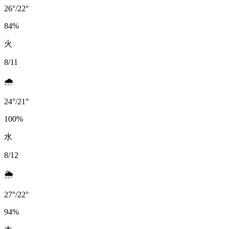
26
°
/
22
°
84
%
火
8/11
🌧️
24
°
/
21
°
100
%
水
8/12
🌦️
27
°
/
22
°
94
%