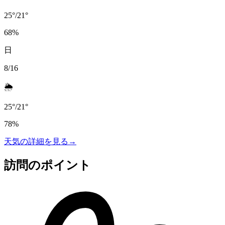
25
°
/
21
°
68
%
日
8/16
🌦️
25
°
/
21
°
78
%
天気の詳細を見る
→
訪問のポイント