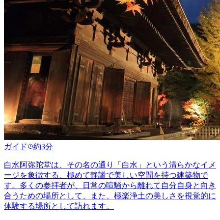
ガイド
約3分
白水阿弥陀堂は、その名の通り「白水」という清らかなイメ
ージを象徴する、極めて静謐で美しい空間を持つ建築物で
す。多くの参拝者が、日常の喧騒から離れて自分自身と向き
合うための場所として、また、極楽浄土の美しさを視覚的に
体験する場所として訪れます。