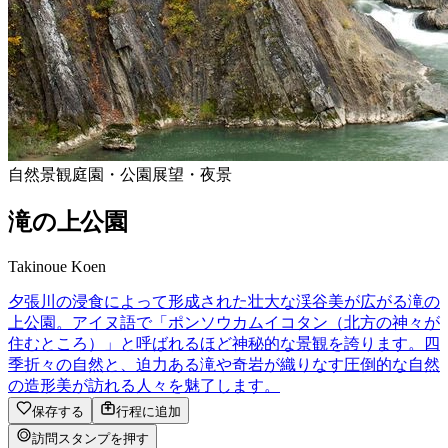
自然景観
庭園・公園
展望・夜景
滝の上公園
Takinoue Koen
夕張川の浸食によって形成された壮大な渓谷美が広がる滝の
上公園。アイヌ語で「ポンソウカムイコタン（北方の神々が
住むところ）」と呼ばれるほど神秘的な景観を誇ります。四
季折々の自然と、迫力ある滝や奇岩が織りなす圧倒的な自然
の造形美が訪れる人々を魅了します。
保存する
行程に追加
訪問スタンプを押す