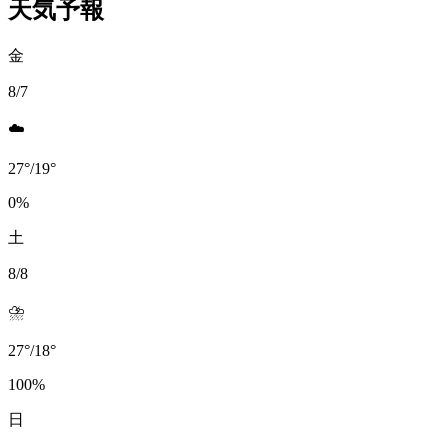
天気予報
金
8/7
☁️
27
°
/
19
°
0
%
土
8/8
⛈️
27
°
/
18
°
100
%
日