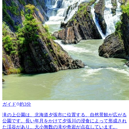
ガイド
約3分
滝の上公園は、北海道夕張市に位置する、自然景観が広がる
公園です。長い年月をかけて夕張川の浸食によって形成され
た渓谷があり、大小無数の滝や奇岩が点在しています。