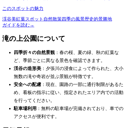
このスポットの魅力
渓谷美
紅葉スポット
自然散策
四季の風景
歴史的景勝地
ガイドを読む
→
滝の上公園について
四季折々の自然景観
：春の桜、夏の緑、秋の紅葉な
ど、季節ごとに異なる景色を確認できます。
渓谷の造形美
：夕張川の浸食によって作られた、大小
無数の滝や奇岩が並ぶ景観が特徴です。
安全への配慮
：現在、園路の一部に通行制限があるた
め、看板の指示に従い、指定されたエリア内での活動
を行ってください。
駐車場利用
：無料の駐車場が完備されており、車での
アクセスが便利です。