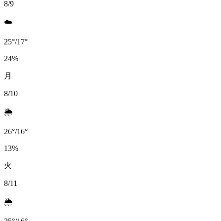
8/9
☁️
25
°
/
17
°
24
%
月
8/10
🌦️
26
°
/
16
°
13
%
火
8/11
🌦️