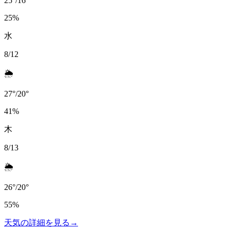
25
°
/
16
°
25
%
水
8/12
🌦️
27
°
/
20
°
41
%
木
8/13
🌦️
26
°
/
20
°
55
%
天気の詳細を見る
→