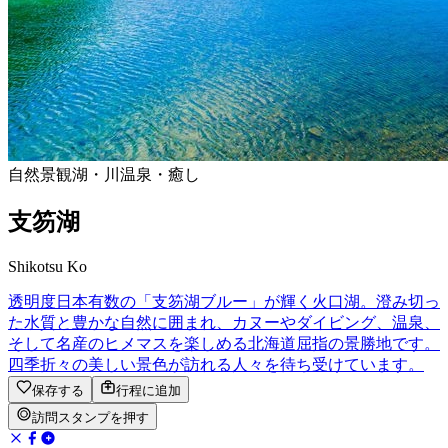
自然景観
湖・川
温泉・癒し
支笏湖
Shikotsu Ko
透明度日本有数の「支笏湖ブルー」が輝く火口湖。澄み切っ
た水質と豊かな自然に囲まれ、カヌーやダイビング、温泉、
そして名産のヒメマスを楽しめる北海道屈指の景勝地です。
四季折々の美しい景色が訪れる人々を待ち受けています。
保存する
行程に追加
訪問スタンプを押す