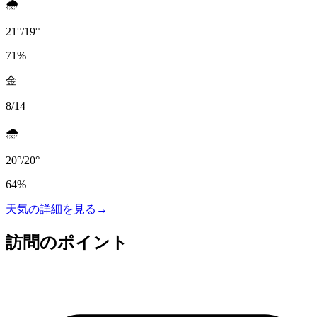
🌧️
21
°
/
19
°
71
%
金
8/14
🌧️
20
°
/
20
°
64
%
天気の詳細を見る
→
訪問のポイント