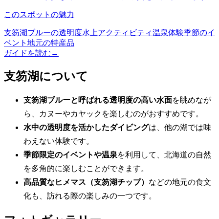
このスポットの魅力
支笏湖ブルーの透明度
水上アクティビティ
温泉体験
季節のイ
ベント
地元の特産品
ガイドを読む
→
支笏湖について
支笏湖ブルーと呼ばれる透明度の高い水面
を眺めなが
ら、カヌーやカヤックを楽しむのがおすすめです。
水中の透明度を活かしたダイビング
は、他の湖では味
わえない体験です。
季節限定のイベントや温泉
を利用して、北海道の自然
を多角的に楽しむことができます。
高品質なヒメマス（支笏湖チップ）
などの地元の食文
化も、訪れる際の楽しみの一つです。