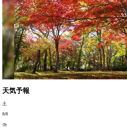
天気予報
土
8/8
⛈️