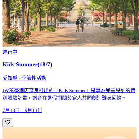
進行中
Kids Summer
(
18/7
)
愛知縣 · 季節性活動
JW萬豪酒店奈良推出的「Kids Summer」是專為兒童設計的特
別體驗計畫，適合在暑假期間與家人共同創造難忘回憶。
7月18日 – 9月13日