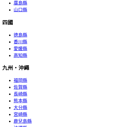
廣島縣
山口縣
四國
德島縣
香川縣
愛媛縣
高知縣
九州・沖繩
福岡縣
佐賀縣
長崎縣
熊本縣
大分縣
宮崎縣
鹿兒島縣