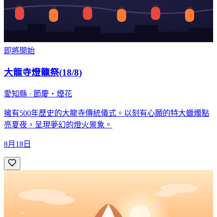
即將開始
大龍寺燈籠祭
(
18/8
)
愛知縣 · 節慶・煙花
擁有500年歷史的大龍寺傳統儀式。以刻有心願的特大蠟燭點
亮夏夜，呈現夢幻的燈火景象。
8月18日