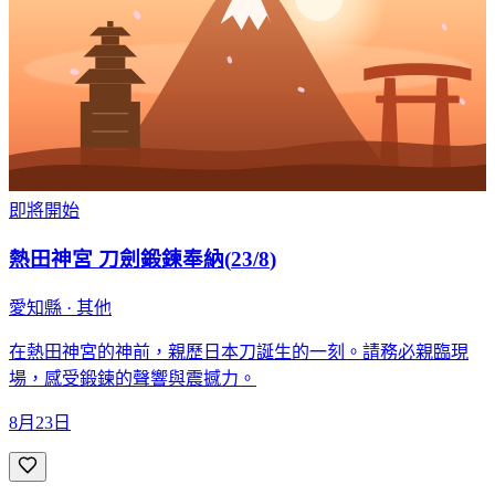
即將開始
熱田神宮 刀劍鍛鍊奉納
(
23/8
)
愛知縣 · 其他
在熱田神宮的神前，親歷日本刀誕生的一刻。請務必親臨現
場，感受鍛鍊的聲響與震撼力。
8月23日