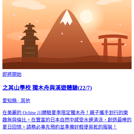
即將開始
之其山學校 獨木舟與溪遊體驗
(
22/7
)
愛知縣 · 其他
在美麗的 Ochise 川體驗夏季限定獨木舟！親子攜手划行的樂
趣無與倫比。在豐富的日本自然中感受水邊清涼，創造最棒的
夏日回憶。請務必事先預約並準備好輕便易乾的服裝！