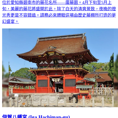
位於愛知縣碧南市的藤花名所——廣藤園。4月下旬至5月上
旬，美麗的藤花將盛開於此。除了白天的清爽景致，夜晚的燈
光秀更是不容錯過。請務必來體驗這場由歷史藤棚所打造的夢
幻盛宴。
伊賀八幡宮 (Iga Hachiman-gu)