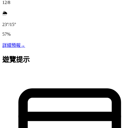
12/8
🌦️
23
°
/
15
°
57
%
詳細預報
→
遊覽提示