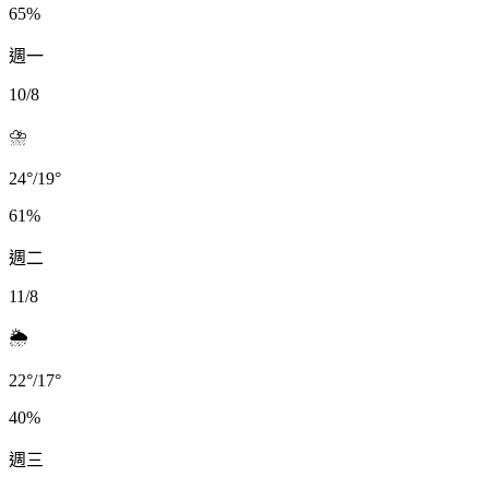
65
%
週一
10/8
⛈️
24
°
/
19
°
61
%
週二
11/8
🌦️
22
°
/
17
°
40
%
週三