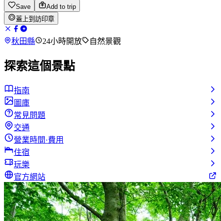
Save
Add to trip
蓋上到訪印章
秋田縣
24小時開放
自然景觀
探索這個景點
指南
圖庫
常見問題
交通
營業時間·費用
住宿
玩樂
官方網站