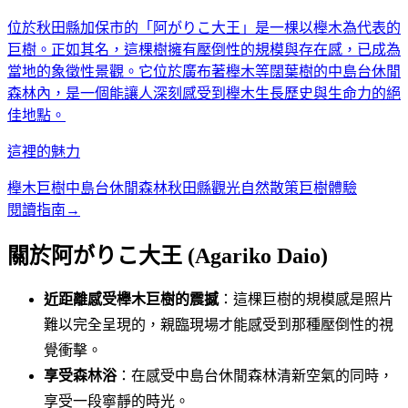
位於秋田縣加保市的「阿がりこ大王」是一棵以櫸木為代表的
巨樹。正如其名，這棵樹擁有壓倒性的規模與存在感，已成為
當地的象徵性景觀。它位於廣布著櫸木等闊葉樹的中島台休閒
森林內，是一個能讓人深刻感受到櫸木生長歷史與生命力的絕
佳地點。
這裡的魅力
櫸木巨樹
中島台休閒森林
秋田縣觀光
自然散策
巨樹體驗
閱讀指南
→
關於阿がりこ大王 (Agariko Daio)
近距離感受櫸木巨樹的震撼
：這棵巨樹的規模感是照片
難以完全呈現的，親臨現場才能感受到那種壓倒性的視
覺衝擊。
享受森林浴
：在感受中島台休閒森林清新空氣的同時，
享受一段寧靜的時光。