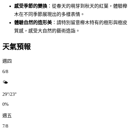
感受季節的變換
：從春天的萌芽到秋天的紅葉，體驗櫸
木在不同季節展現出的多樣表情。
體驗自然的造形美
：請特別留意櫸木特有的樹形與樹皮
質感，感受大自然的藝術造詣。
天氣預報
週四
6/8
🌤️
29
°
/
23
°
0
%
週五
7/8