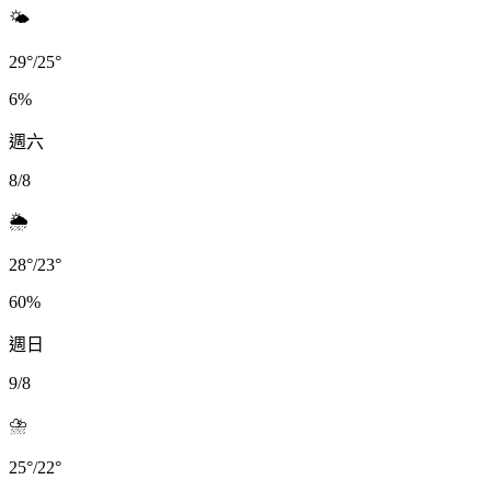
🌤️
29
°
/
25
°
6
%
週六
8/8
🌦️
28
°
/
23
°
60
%
週日
9/8
⛈️
25
°
/
22
°