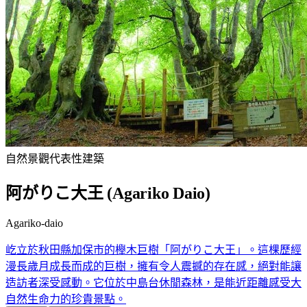
自然景觀
代表性建築
阿がりこ大王 (Agariko Daio)
Agariko-daio
屹立於秋田縣加保市的櫸木巨樹「阿がりこ大王」。這棵歷經
漫長歲月成長而成的巨樹，擁有令人震撼的存在感，絕對能讓
造訪者深受感動。它位於中島台休閒森林，是能近距離感受大
自然生命力的珍貴景點。