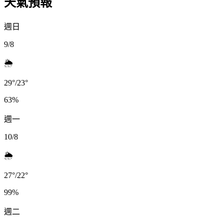
天氣預報
週日
9/8
🌦️
29
°
/
23
°
63
%
週一
10/8
🌦️
27
°
/
22
°
99
%
週二