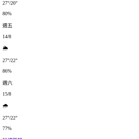
27
°
/
20
°
80
%
週五
14/8
🌦️
27
°
/
22
°
86
%
週六
15/8
🌧️
27
°
/
22
°
77
%