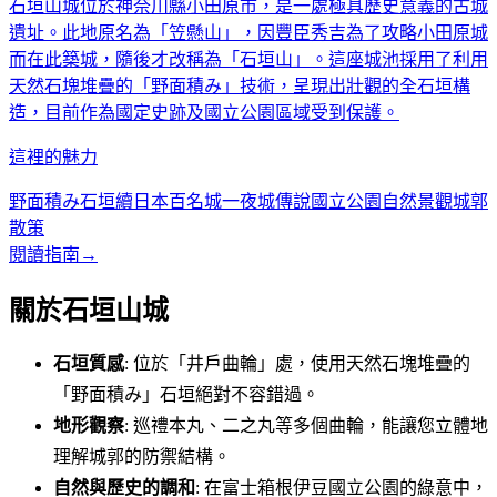
石垣山城位於神奈川縣小田原市，是一處極具歷史意義的古城
遺址。此地原名為「笠懸山」，因豐臣秀吉為了攻略小田原城
而在此築城，隨後才改稱為「石垣山」。這座城池採用了利用
天然石塊堆疊的「野面積み」技術，呈現出壯觀的全石垣構
造，目前作為國定史跡及國立公園區域受到保護。
這裡的魅力
野面積み石垣
續日本百名城
一夜城傳說
國立公園自然景觀
城郭
散策
閱讀指南
→
關於石垣山城
石垣質感
: 位於「井戶曲輪」處，使用天然石塊堆疊的
「野面積み」石垣絕對不容錯過。
地形觀察
: 巡禮本丸、二之丸等多個曲輪，能讓您立體地
理解城郭的防禦結構。
自然與歷史的調和
: 在富士箱根伊豆國立公園的綠意中，