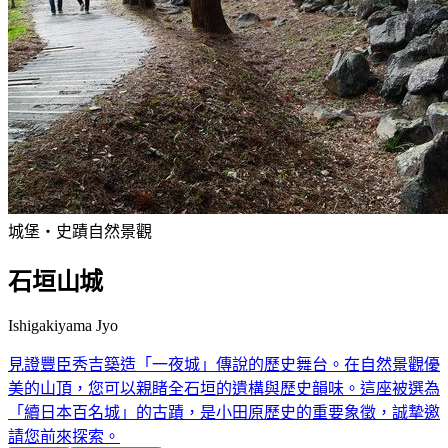
城堡・史蹟
自然景觀
石垣山城
Ishigakiyama Jyo
見證豐臣秀吉築造「一夜城」傳說的歷史舞台。在自然景觀優
美的山頂，您可以親睹全石垣的遺構與歷史韻味。這座被選為
「續日本百名城」的古蹟，是小田原歷史的重要象徵，誠摯邀
請您前來探索。