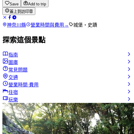
Save
Add to trip
蓋上到訪印章
神奈川縣
營業時間與費用
→
城堡・史蹟
探索這個景點
指南
圖庫
常見問題
交通
營業時間·費用
住宿
玩樂