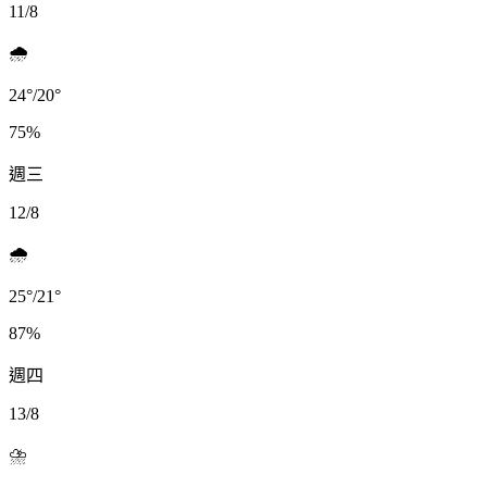
11/8
🌧️
24
°
/
20
°
75
%
週三
12/8
🌧️
25
°
/
21
°
87
%
週四
13/8
⛈️