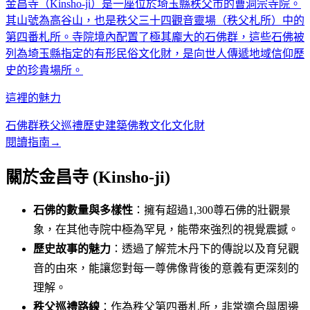
金昌寺（Kinsho-ji）是一座位於埼玉縣秩父市的曹洞宗寺院。
其山號為高谷山，也是秩父三十四觀音靈場（秩父札所）中的
第四番札所。寺院境內配置了極其龐大的石佛群，這些石佛被
列為埼玉縣指定的有形民俗文化財，是向世人傳遞地域信仰歷
史的珍貴場所。
這裡的魅力
石佛群
秩父巡禮
歷史建築
佛教文化
文化財
閱讀指南
→
關於金昌寺 (Kinsho-ji)
石佛的數量與多樣性
：擁有超過1,300尊石佛的壯觀景
象，在其他寺院中極為罕見，能帶來強烈的視覺震撼。
歷史故事的魅力
：透過了解荒木丹下的傳說以及育兒觀
音的由來，能讓您對每一尊佛像背後的意義有更深刻的
理解。
秩父巡禮路線
：作為秩父第四番札所，非常適合與周邊