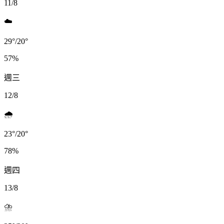
11/8
☁️
29
°
/
20
°
57
%
週三
12/8
🌧️
23
°
/
20
°
78
%
週四
13/8
⛈️