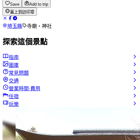
Save
Add to trip
蓋上到訪印章
埼玉縣
寺廟・神社
探索這個景點
指南
圖庫
常見問題
交通
營業時間·費用
住宿
玩樂