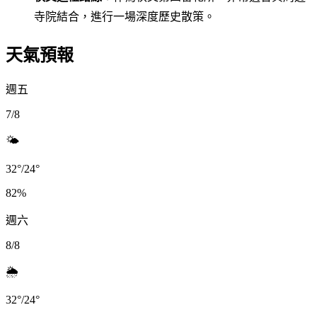
寺院結合，進行一場深度歷史散策。
天氣預報
週五
7/8
🌤️
32
°
/
24
°
82
%
週六
8/8
🌦️
32
°
/
24
°