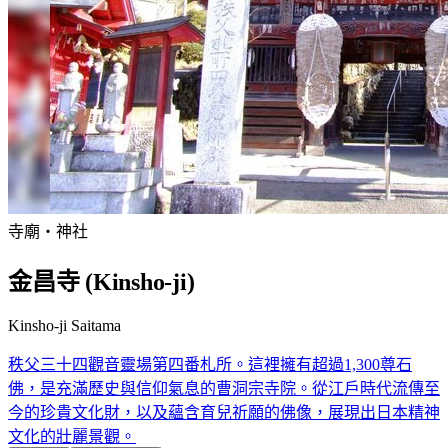
寺廟・神社
金昌寺 (Kinsho-ji)
Kinsho-ji Saitama
秩父三十四觀音靈場第四番札所。這裡擁有超過1,300尊石
佛，是充滿歷史與信仰氣息的曹洞宗寺院。從江戶時代流傳至
今的珍貴文化財，以及蘊含育兒祈願的佛像，展現出日本精神
文化的壯麗景觀。