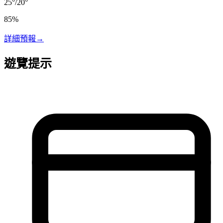
25
°
/
20
°
85
%
詳細預報
→
遊覽提示