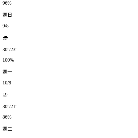
96
%
週日
9/8
🌧️
30
°
/
23
°
100
%
週一
10/8
⛈️
30
°
/
21
°
86
%
週二