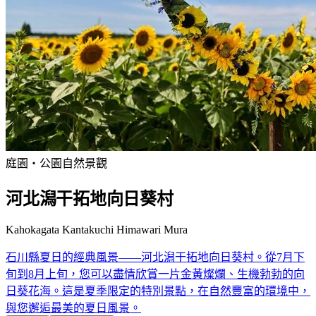
庭園・公園
自然景觀
河北潟干拓地向日葵村
Kahokagata Kantakuchi Himawari Mura
石川縣夏日的經典風景——河北潟干拓地向日葵村。從7月下
旬到8月上旬，您可以盡情欣賞一片金黃燦爛、生機勃勃的向
日葵花海。這是夏季限定的特別景點，在自然豐富的環境中，
與您邂逅最美的夏日風景。