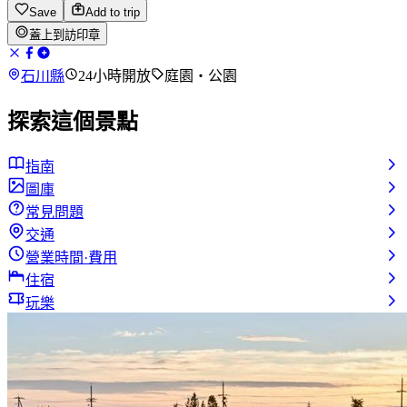
Save
Add to trip
蓋上到訪印章
石川縣
24小時開放
庭園・公園
探索這個景點
指南
圖庫
常見問題
交通
營業時間·費用
住宿
玩樂