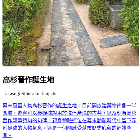
高杉晉作誕生地
Takasugi Shinsaku Tanjichi
幕末風雲人物高杉晉作的誕生之地。目前開放建築物南側一半
區域，遊客可以參觀據說用於洗淨產湯的古井，以及刻有高杉
晉作親筆詩句的句碑，親身體驗這位在幕末動亂時代中留下深
刻足跡的人物氣息。這是一個能感受萩市歷史底蘊的靜謐空
間。