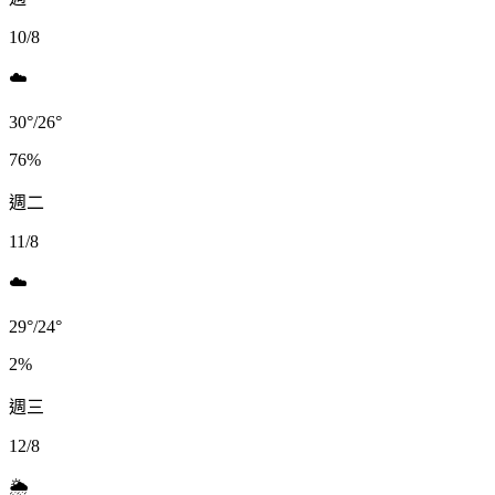
10/8
☁️
30
°
/
26
°
76
%
週二
11/8
☁️
29
°
/
24
°
2
%
週三
12/8
🌦️