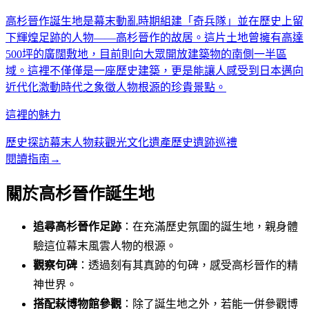
高杉晉作誕生地是幕末動亂時期組建「奇兵隊」並在歷史上留
下輝煌足跡的人物——高杉晉作的故居。這片土地曾擁有高達
500坪的廣闊敷地，目前則向大眾開放建築物的南側一半區
域。這裡不僅僅是一座歷史建築，更是能讓人感受到日本邁向
近代化激動時代之象徵人物根源的珍貴景點。
這裡的魅力
歷史探訪
幕末人物
萩觀光
文化遺產
歷史遺跡巡禮
閱讀指南
→
關於高杉晉作誕生地
追尋高杉晉作足跡
：在充滿歷史氛圍的誕生地，親身體
驗這位幕末風雲人物的根源。
觀察句碑
：透過刻有其真跡的句碑，感受高杉晉作的精
神世界。
搭配萩博物館參觀
：除了誕生地之外，若能一併參觀博