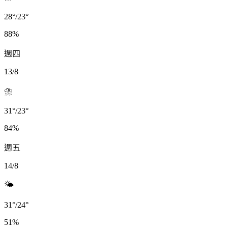
28
°
/
23
°
88
%
週四
13/8
⛈️
31
°
/
23
°
84
%
週五
14/8
🌤️
31
°
/
24
°
51
%