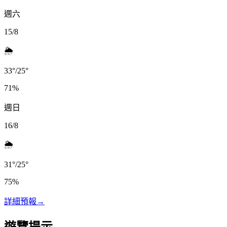
週六
15/8
🌦️
33
°
/
25
°
71
%
週日
16/8
🌦️
31
°
/
25
°
75
%
詳細預報
→
遊覽提示