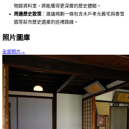
物館資料室，將能獲得更深層的歷史體驗。
周邊歷史散策
：建議規劃一條包含木戶孝允舊宅與香雪
園等萩市歷史遺產的巡禮路線。
照片圖庫
全部照片
→