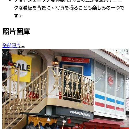
クな看板を背景に、写真を撮ることも
楽しみの一つ
で
す。
照片圖庫
全部照片
→