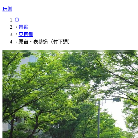
玩樂
景點
東京都
原宿・表參道（竹下通）