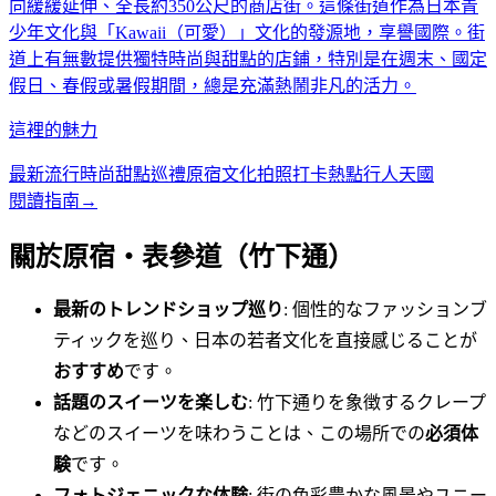
向緩緩延伸、全長約350公尺的商店街。這條街道作為日本青
少年文化與「Kawaii（可愛）」文化的發源地，享譽國際。街
道上有無數提供獨特時尚與甜點的店鋪，特別是在週末、國定
假日、春假或暑假期間，總是充滿熱鬧非凡的活力。
這裡的魅力
最新流行時尚
甜點巡禮
原宿文化
拍照打卡熱點
行人天國
閱讀指南
→
關於原宿・表參道（竹下通）
最新のトレンドショップ巡り
: 個性的なファッションブ
ティックを巡り、日本の若者文化を直接感じることが
おすすめ
です。
話題のスイーツを楽しむ
: 竹下通りを象徴するクレープ
などのスイーツを味わうことは、この場所での
必須体
験
です。
フォトジェニックな体験
: 街の色彩豊かな風景やユニー