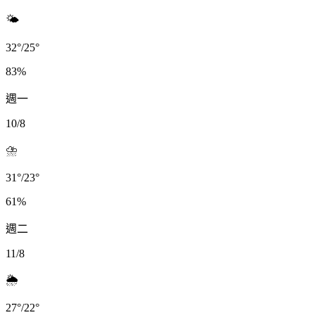
🌤️
32
°
/
25
°
83
%
週一
10/8
⛈️
31
°
/
23
°
61
%
週二
11/8
🌦️
27
°
/
22
°