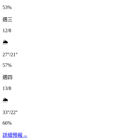
53
%
週三
12/8
🌦️
27
°
/
21
°
57
%
週四
13/8
🌦️
33
°
/
22
°
66
%
詳細預報
→