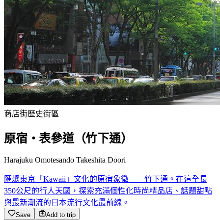
商店街
歷史街區
原宿・表參道（竹下通）
Harajuku Omotesando Takeshita Doori
匯聚東京「Kawaii」文化的原宿象徵——竹下通。在這全長
350公尺的行人天國，探索充滿個性化時尚精品店、話題甜點
與最新潮流的日本流行文化最前線。
Save
Add to trip