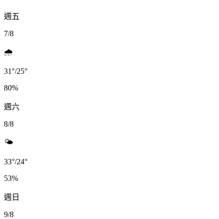
週五
7/8
🌧️
31
°
/
25
°
80
%
週六
8/8
🌤️
33
°
/
24
°
53
%
週日
9/8