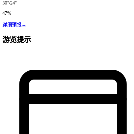
30
°
/
24
°
47
%
详细预报
→
游览提示