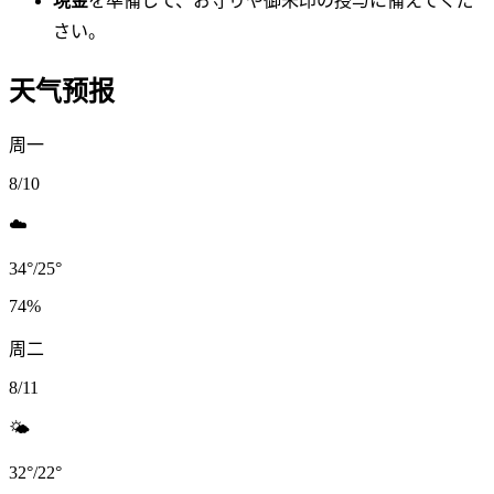
現金
を準備して、お守りや御朱印の授与に備えてくだ
さい。
天气预报
周一
8/10
☁️
34
°
/
25
°
74
%
周二
8/11
🌤️
32
°
/
22
°