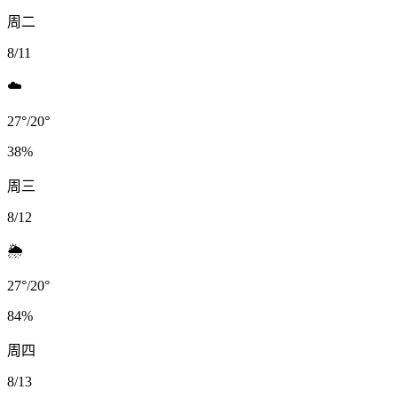
周二
8/11
☁️
27
°
/
20
°
38
%
周三
8/12
🌦️
27
°
/
20
°
84
%
周四
8/13