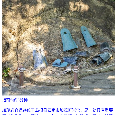
指南
约3分钟
加茂岩仓遗迹位于岛根县云南市加茂町岩仓，是一处具有重要