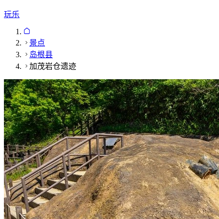
玩乐
景点
岛根县
加茂岩仓遗迹