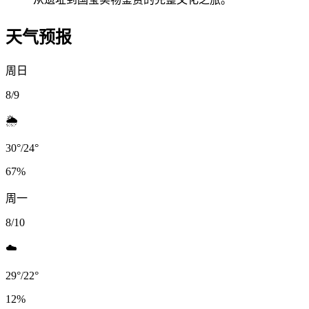
天气预报
周日
8/9
🌦️
30
°
/
24
°
67
%
周一
8/10
☁️
29
°
/
22
°
12
%