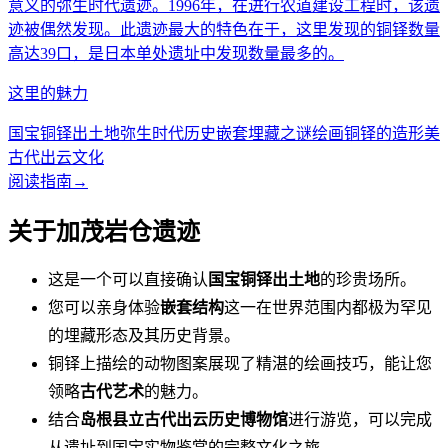
意义的弥生时代遗迹。1996年，在进行农道建设工程时，该遗
迹被偶然发现。此遗迹最大的特色在于，这里发现的铜铎数量
高达39口，是日本单处遗址中发现数量最多的。
这里的魅力
国宝铜铎出土地
弥生时代历史
嵌套埋藏之谜
绘画铜铎的造形美
古代出云文化
阅读指南
→
关于加茂岩仓遗迹
这是一个可以直接确认
国宝铜铎出土地
的珍贵场所。
您可以亲身体验
嵌套结构
这一在世界范围内都极为罕见
的埋藏形态及其历史背景。
铜铎上描绘的动物图案展现了精湛的绘画技巧，能让您
领略
古代艺术
的魅力。
结合
岛根县立古代出云历史博物馆
进行游览，可以完成
从遗址到国宝实物鉴赏的完整文化之旅。