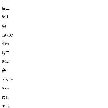
周二
8/11
⛈️
19
°
/
16
°
45
%
周三
8/12
🌦️
21
°
/
17
°
65
%
周四
8/13