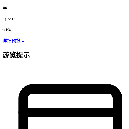
🌦️
21
°
/
19
°
60
%
详细预报
→
游览提示