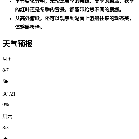
季节变化分明，无论是春季的新绿、夏季的碧蓝、秋季
的红叶还是冬季的雪景，都能带给您不同的震撼。
从高处俯瞰，还可以观察到湖面上游船往来的动态美，
体验感极佳。
天气预报
周五
8/7
🌤️
30
°
/
21
°
0
%
周六
8/8
🌧️