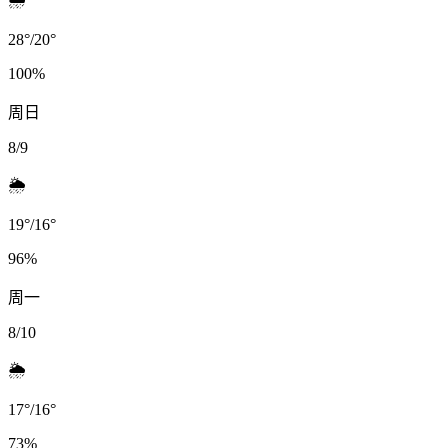
28
°
/
20
°
100
%
周日
8/9
🌦️
19
°
/
16
°
96
%
周一
8/10
🌦️
17
°
/
16
°
73
%