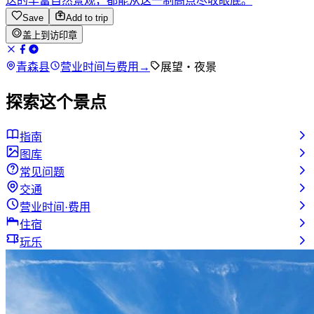
迭的丰富自然景观，都能从这一制高点尽收眼底。
Save
Add to trip
盖上到访印章
青森县
营业时间与费用
→
展望・夜景
探索这个景点
指南
图库
常见问题
交通
营业时间·费用
住宿
玩乐