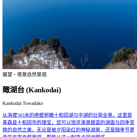
展望・夜景
自然景观
瞰湖台 (Kankodai)
Kankodai Towadako
从海拔583米的绝壁俯瞰十和田湖与中湖的壮丽全景。这里是
青森县十和田市的瑰宝，您可以饱览清澈碧蓝的湖面与四季变
换的自然之美。无论是被夕阳染红的神秘湖景，还是随季节更