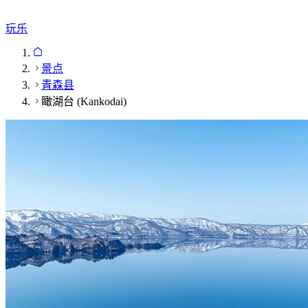
玩乐
景点
青森县
瞰湖台 (Kankodai)