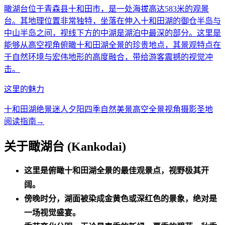
瞰湖台位于青森县十和田市，是一处海拔高达583米的观景
台。其地理位置非常独特，坐落在伸入十和田湖的御仓半岛与
中山半岛之间，视线下方的中湖是湖泊中最深的部分。这里是
能够从高空视角俯瞰十和田湖全景的珍贵地点，其景观特点在
于自然环境与宏伟地形的高度融合，带给游客震撼的视觉冲
击。
这里的魅力
十和田湖绝景
迷人夕阳
四季自然美景
高空全景视角
摄影圣地
阅读指南
→
关于瞰湖台 (Kankodai)
这里是俯瞰十和田湖全景的最佳观景点，视野极其开
阔。
傍晚时分，湖面被染成金黄色或深红色的景象，绝对是
一场视觉盛宴。