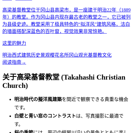
高梁基督教堂位于冈山县高梁市，是一座建于明治22年（1889
年）的教堂。作为冈山县内现存最古老的教堂之一，它已被列
为县级史迹。教堂采用了极具特色的“拟洋风”建筑风格，洁白
的墙面搭配深蓝色的百叶窗，视觉效果非常惊艳。
这里的魅力
明治西式建筑
历史景观
樱花名所
冈山观光
基督教文化
阅读指南
→
关于高梁基督教堂 (Takahashi Christian
Church)
明治時代の擬洋風建築
を間近で観察できる貴重な機会
です。
白壁と青い窓のコントラスト
は、写真撮影に最適で
す。
桜の季節
には、周辺の紺屋川沿いの景色とともに楽し