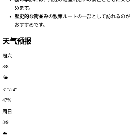
めます。
歴史的な街並み
の散策ルートの一部として訪れるのが
おすすめです。
天气预报
周六
8/8
🌤️
31
°
/
24
°
47
%
周日
8/9
☁️