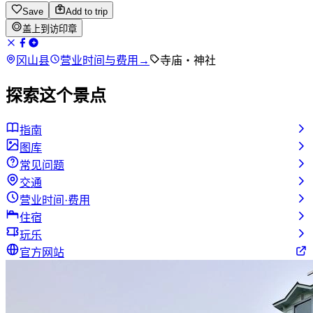
Save
Add to trip
盖上到访印章
冈山县
营业时间与费用
→
寺庙・神社
探索这个景点
指南
图库
常见问题
交通
营业时间·费用
住宿
玩乐
官方网站