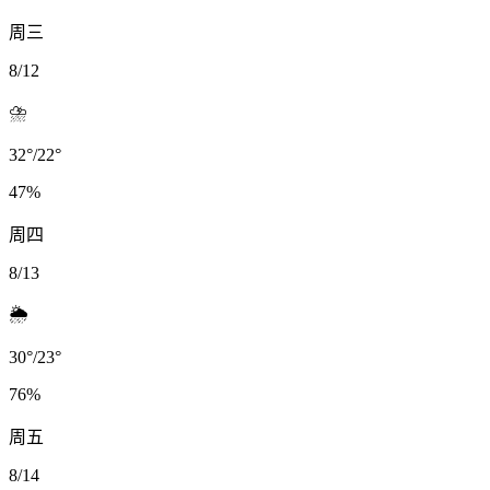
周三
8/12
⛈️
32
°
/
22
°
47
%
周四
8/13
🌦️
30
°
/
23
°
76
%
周五
8/14