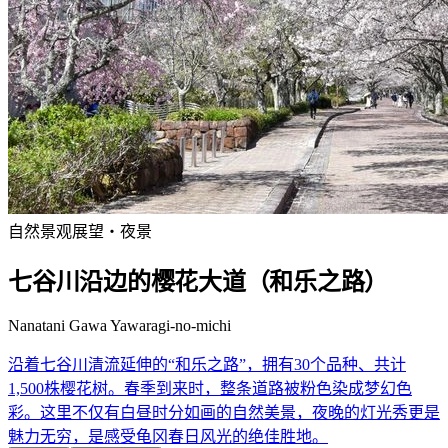
自然景观
展望・夜景
七谷川沿边的樱花大道（和乐之路）
Nanatani Gawa Yawaragi-no-michi
沿着七谷川清流延伸的“和乐之路”，拥有30个品种、共计
1,500株樱花树。春季到来时，整条道路被粉色染成梦幻色
彩。这里不仅有白昼时分如画的自然美景，夜晚的灯光秀更是
魅力无穷，是感受龟冈春日风光的绝佳胜地。