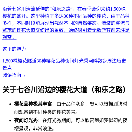
沿着七谷川清流延伸的“和乐之路”，在春季会迎来约1,500株
樱花的盛开。这里种植了多达30种不同品种的樱花，由于品种
多样，不同时段能展现出截然不同的自然姿态。清澈的溪流与
繁茂的樱花大道交织出的景致，始终吸引着无数游客前来驻足
观赏。
这里的魅力
1,500株樱花隧道
30种樱花品种
夜间灯光秀
河畔散步
周边历史
景点
阅读指南
→
关于七谷川沿边的樱花大道（和乐之路）
樱花品种极其丰富
：由于品种众多，您可以根据到访时
间观察到不同种类的樱花美景。
夜间灯光秀
：在灯光秀期间，可以欣赏到如梦似幻的夜
樱景观，非常浪漫。