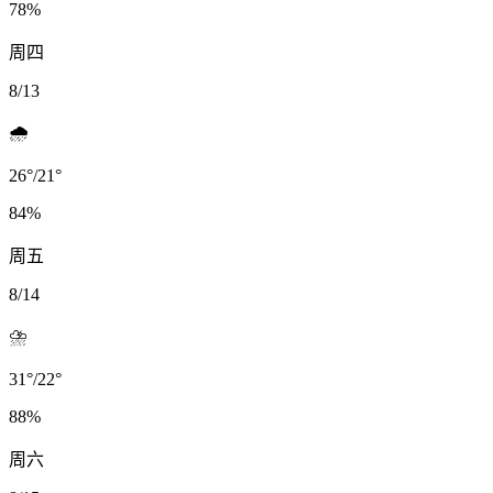
78
%
周四
8/13
🌧️
26
°
/
21
°
84
%
周五
8/14
⛈️
31
°
/
22
°
88
%
周六