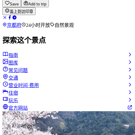
Save
Add to trip
盖上到访印章
京都府
24小时开放
自然景观
探索这个景点
指南
图库
常见问题
交通
营业时间·费用
住宿
玩乐
官方网站