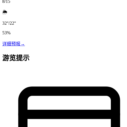
8/15
🌦️
32
°
/
22
°
53
%
详细预报
→
游览提示