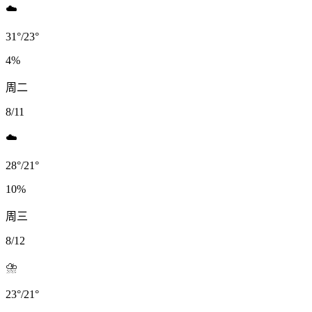
☁️
31
°
/
23
°
4
%
周二
8/11
☁️
28
°
/
21
°
10
%
周三
8/12
⛈️
23
°
/
21
°