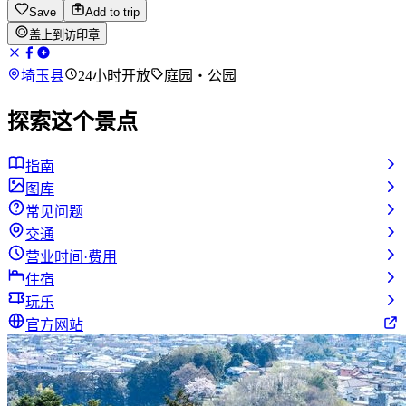
Save
Add to trip
盖上到访印章
埼玉县
24小时开放
庭园・公园
探索这个景点
指南
图库
常见问题
交通
营业时间·费用
住宿
玩乐
官方网站