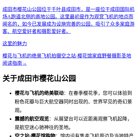
成田市樱花山公园位于千叶县成田市，是一座位于成田国际机
场A跑道北侧的高地公园。这里最初是作为观赏飞机的地点而
闻名的，如今已发展成为设施完善的公园，吸引了众多家庭游
客、航空爱好者和摄影爱好者。
这里的魅力
樱花与飞机的绝景
飞机拍摄
空之站·樱花馆
家庭野餐
摄影圣地
阅读指南
→
关于成田市樱花山公园
樱花与飞机的绝美联动
：在春季樱花季，您可以体验到
粉色花瓣与巨大航空器同时出现的、世界罕见的奇幻景
观。
震撼的航空观览
：从展望台可以近距离观察飞机起降，
是航空迷心驰神往的圣地。
空之站·樱花馆购物
：馆内设有售卖飞机周边及当地特产