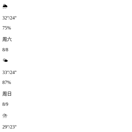
🌦️
32
°
/
24
°
75
%
周六
8/8
🌤️
33
°
/
24
°
87
%
周日
8/9
⛈️
29
°
/
23
°