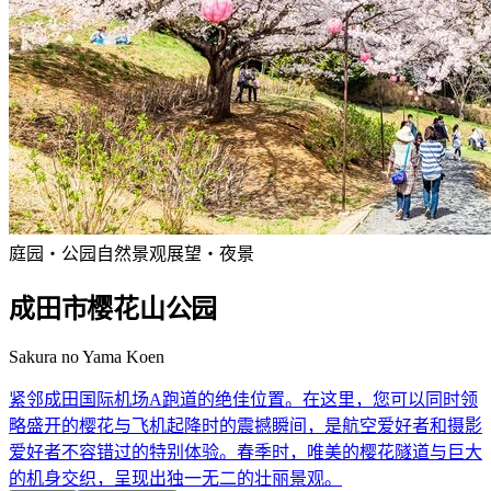
庭园・公园
自然景观
展望・夜景
成田市樱花山公园
Sakura no Yama Koen
紧邻成田国际机场A跑道的绝佳位置。在这里，您可以同时领
略盛开的樱花与飞机起降时的震撼瞬间，是航空爱好者和摄影
爱好者不容错过的特别体验。春季时，唯美的樱花隧道与巨大
的机身交织，呈现出独一无二的壮丽景观。