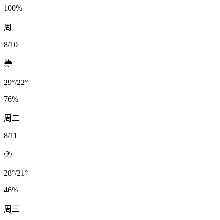
100
%
周一
8/10
🌦️
29
°
/
22
°
76
%
周二
8/11
⛈️
28
°
/
21
°
46
%
周三