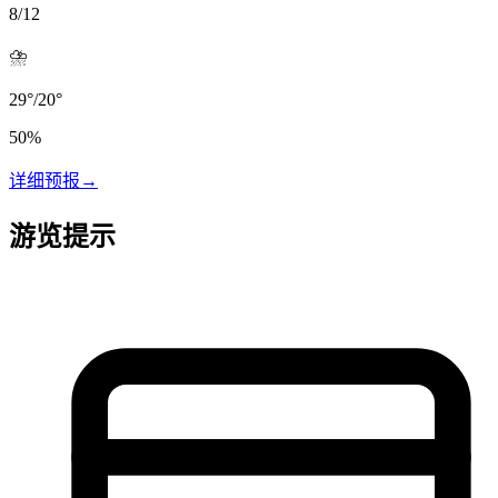
8/12
⛈️
29
°
/
20
°
50
%
详细预报
→
游览提示