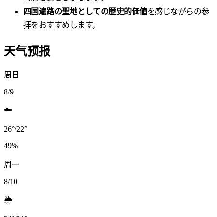
四国遍路の聖地としての歴史的価値
を感じながらの参
拝をおすすめします。
天气预报
周日
8/9
☁️
26
°
/
22
°
49
%
周一
8/10
🌦️