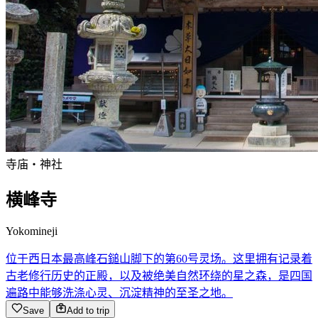
寺庙・神社
横峰寺
Yokomineji
位于西日本最高峰石鎚山脚下的第60号灵场。这里拥有记录着
古老修行历史的正殿，以及被绝美自然环绕的星之森，是四国
遍路中能够洗涤心灵、沉淀精神的至圣之地。
Save
Add to trip