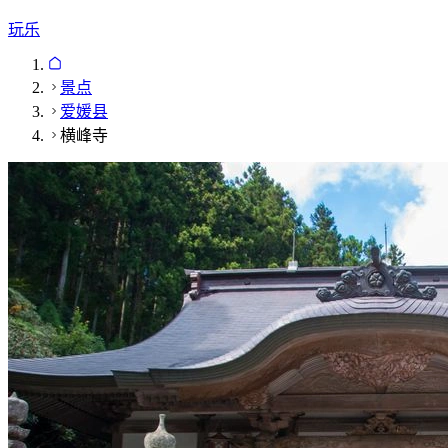
玩乐
景点
爱媛县
横峰寺