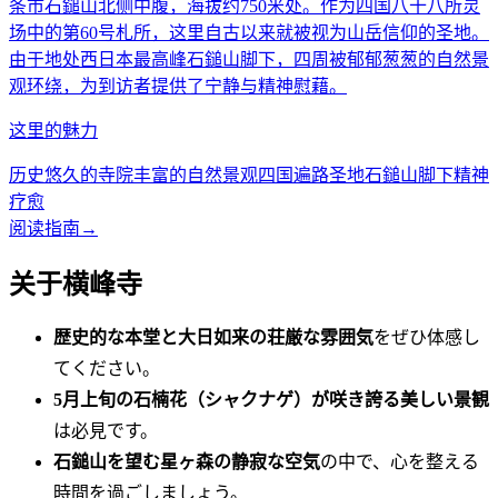
条市石鎚山北侧中腹，海拔约750米处。作为四国八十八所灵
场中的第60号札所，这里自古以来就被视为山岳信仰的圣地。
由于地处西日本最高峰石鎚山脚下，四周被郁郁葱葱的自然景
观环绕，为到访者提供了宁静与精神慰藉。
这里的魅力
历史悠久的寺院
丰富的自然景观
四国遍路圣地
石鎚山脚下
精神
疗愈
阅读指南
→
关于横峰寺
歴史的な本堂と大日如来の荘厳な雰囲気
をぜひ体感し
てください。
5月上旬の石楠花（シャクナゲ）が咲き誇る美しい景観
は必見です。
石鎚山を望む星ヶ森の静寂な空気
の中で、心を整える
時間を過ごしましょう。