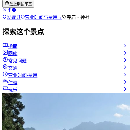
盖上到访印章
爱媛县
营业时间与费用
→
寺庙・神社
探索这个景点
指南
图库
常见问题
交通
营业时间·费用
住宿
玩乐