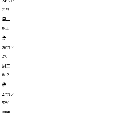
24
°
/
21
°
71
%
周二
8/11
🌦️
26
°
/
19
°
2
%
周三
8/12
🌦️
27
°
/
16
°
52
%
周四