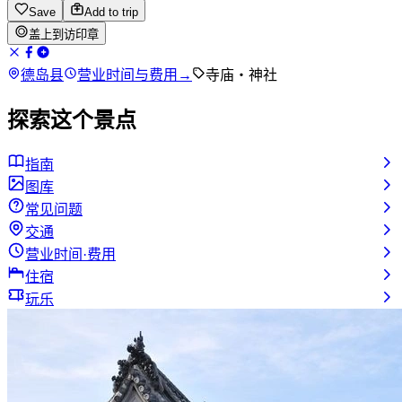
Save
Add to trip
盖上到访印章
德岛县
营业时间与费用
→
寺庙・神社
探索这个景点
指南
图库
常见问题
交通
营业时间·费用
住宿
玩乐