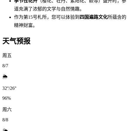
季节性花卉
（樱花、牡丹、紫阳花、萩等）盛开时，参
道充满了浓郁的文学与自然情趣。
作为第15号札所，您可以体验到
四国遍路文化
所蕴含的
精神财富。
天气预报
周五
8/7
🌦️
32
°
/
26
°
96
%
周六
8/8
🌤️