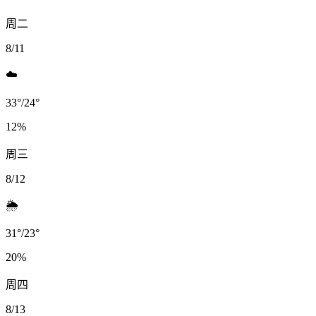
周二
8/11
☁️
33
°
/
24
°
12
%
周三
8/12
🌦️
31
°
/
23
°
20
%
周四
8/13