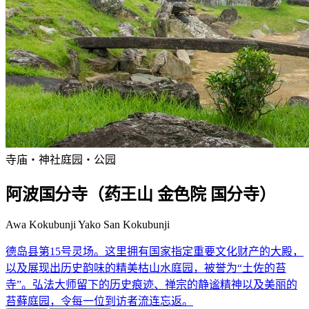
寺庙・神社
庭园・公园
阿波国分寺（药王山 金色院 国分寺）
Awa Kokubunji Yako San Kokubunji
德岛县第15号灵场。这里拥有国家指定重要文化财产的大殿，
以及展现出历史韵味的精美枯山水庭园，被誉为“土佐的苔
寺”。弘法大师留下的历史痕迹、禅宗的静谧精神以及美丽的
苔藓庭园，令每一位到访者流连忘返。