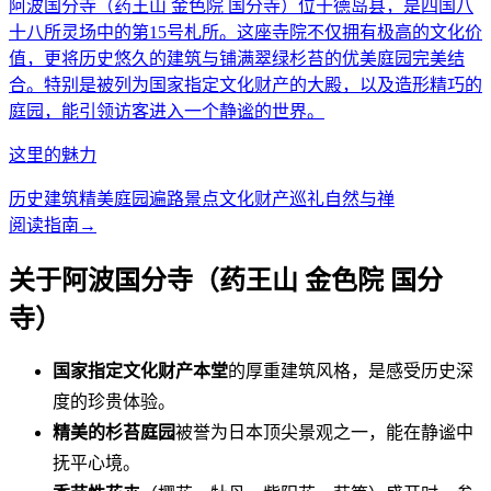
阿波国分寺（药王山 金色院 国分寺）位于德岛县，是四国八
十八所灵场中的第15号札所。这座寺院不仅拥有极高的文化价
值，更将历史悠久的建筑与铺满翠绿杉苔的优美庭园完美结
合。特别是被列为国家指定文化财产的大殿，以及造形精巧的
庭园，能引领访客进入一个静谧的世界。
这里的魅力
历史建筑
精美庭园
遍路景点
文化财产巡礼
自然与禅
阅读指南
→
关于阿波国分寺（药王山 金色院 国分
寺）
国家指定文化财产本堂
的厚重建筑风格，是感受历史深
度的珍贵体验。
精美的杉苔庭园
被誉为日本顶尖景观之一，能在静谧中
抚平心境。