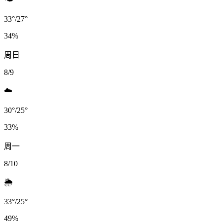
33
°
/
27
°
34
%
周日
8/9
☁️
30
°
/
25
°
33
%
周一
8/10
🌦️
33
°
/
25
°
49
%