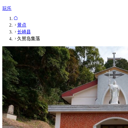
玩乐
景点
长崎县
久贺岛集落