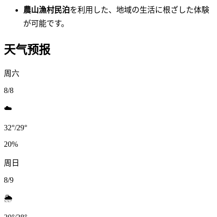
農山漁村民泊
を利用した、地域の生活に根ざした体験
が可能です。
天气预报
周六
8/8
☁️
32
°
/
29
°
20
%
周日
8/9
🌦️