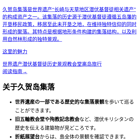
久贺岛集落是世界遗产“长崎与天草地区潜伏基督徒相关遗产”
的构成资产之一。该集落的历史源于潜伏基督徒遵循五岛藩的
开垦移民政策，移居至此未开垦之地，在维持独特信仰的同时
形成的聚落。其特点是根据地形条件构建的集落结构，以及利
用自然林形成的独特景观。
这里的魅力
世界遗产
潜伏基督徒
历史景观
教会堂
离岛旅行
阅读指南
→
关于久贺岛集落
世界遺産の一部である歴史的な集落景観
を歩いて巡る
ことができます。
旧五輪教会堂や殉教記念教会
など、潜伏キリシタンの
歴史を伝える建築物が見どころです。
折紙展望台
からは、島全体の景観を確認できます。