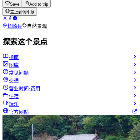
Save
Add to trip
盖上到访印章
长崎县
自然景观
探索这个景点
指南
图库
常见问题
交通
营业时间·费用
住宿
玩乐
官方网站