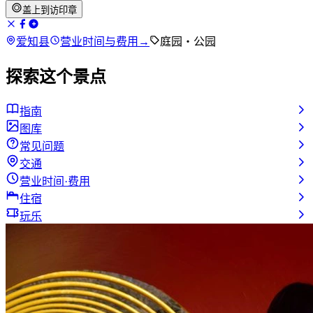
盖上到访印章
爱知县
营业时间与费用
→
庭园・公园
探索这个景点
指南
图库
常见问题
交通
营业时间·费用
住宿
玩乐