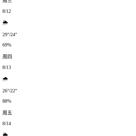
周三
8/12
🌦️
29
°
/
24
°
69
%
周四
8/13
🌧️
26
°
/
22
°
88
%
周五
8/14
🌦️