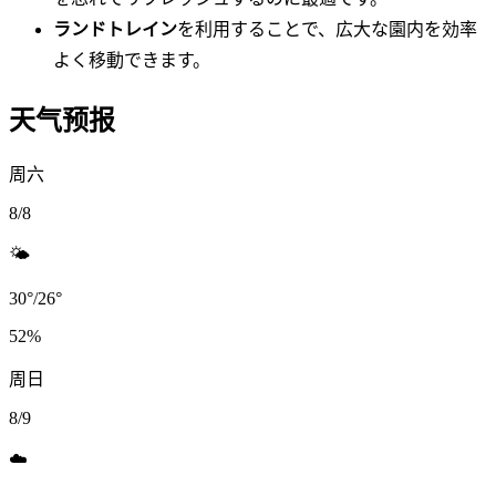
ランドトレイン
を利用することで、広大な園内を効率
よく移動できます。
天气预报
周六
8/8
🌤️
30
°
/
26
°
52
%
周日
8/9
☁️