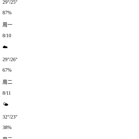
29
°
/
25
°
87
%
周一
8/10
☁️
29
°
/
26
°
67
%
周二
8/11
🌤️
32
°
/
23
°
38
%