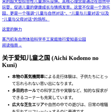
米的超大型综合性儿童游乐设施。其核心理念是通过在自然中
玩耍，促进儿童的健康成长与情感发育。这里不仅是一个游乐
园，更是一个强调“儿童与自然对话”、“儿童与儿童对话”以及
“儿童与父母对话”的场所。
这里的魅力
蒸汽机车
自然体验
科学手工
家庭旅行
爱知县公园
阅读指南
→
关于爱知儿童之国 (Aichi Kodomo no
Kuni)
本物の蒸気機関車
による走行体験は、子供たちにとっ
て忘れられない思い出になります。
多目的ホール
での科学工作や実験など、知的な探求が
できるコーナーも充実しています。
広大な芝生エリア
や自然の中での遊びは、日常の喧騒
を忘れてリフレッシュするのに最適です。