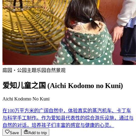
庭园・公园
主题乐园
自然景观
爱知儿童之国 (Aichi Kodomo no Kuni)
Aichi Kodomo No Kuni
在100万平方米的广阔自然中，体验真实的蒸汽机车、卡丁车
与科学手工制作。作为爱知县代表性的综合游乐设施，通过与
自然的对话，培养孩子们丰富的感官与健康的心灵。
Save
Add to trip