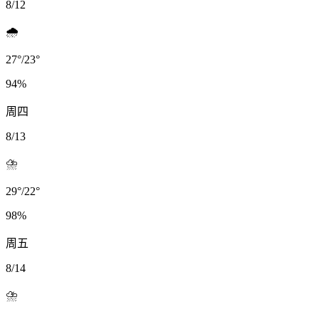
8/12
🌧️
27
°
/
23
°
94
%
周四
8/13
⛈️
29
°
/
22
°
98
%
周五
8/14
⛈️