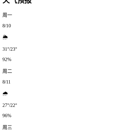
天气预报
周一
8/10
🌦️
31
°
/
23
°
92
%
周二
8/11
🌧️
27
°
/
22
°
96
%
周三