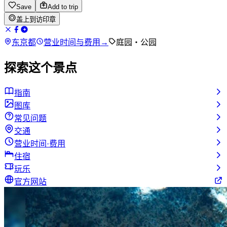
Save
Add to trip
盖上到访印章
东京都
营业时间与费用
→
庭园・公园
探索这个景点
指南
图库
常见问题
交通
营业时间·费用
住宿
玩乐
官方网站