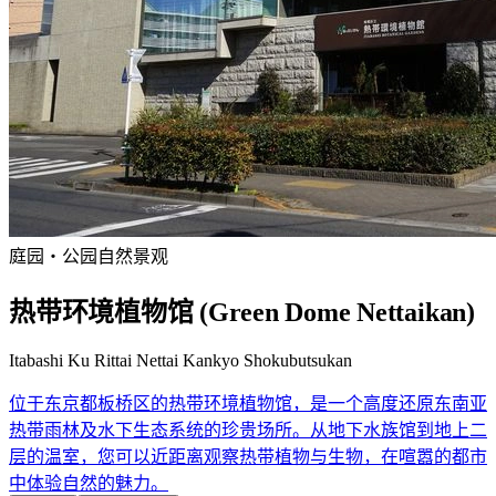
庭园・公园
自然景观
热带环境植物馆 (Green Dome Nettaikan)
Itabashi Ku Rittai Nettai Kankyo Shokubutsukan
位于东京都板桥区的热带环境植物馆，是一个高度还原东南亚
热带雨林及水下生态系统的珍贵场所。从地下水族馆到地上二
层的温室，您可以近距离观察热带植物与生物，在喧嚣的都市
中体验自然的魅力。