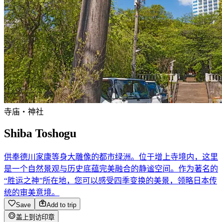
寺庙・神社
Shiba Toshogu
供奉德川家康等身大雕像的都市绿洲。位于增上寺境内，这里
是一个自然景观与历史底蕴完美融合的静谧空间。作为著名的
“胜运之神”所在地，您可以感受四季变换的美景，领略日本传
统的审美意境。
Save
Add to trip
盖上到访印章