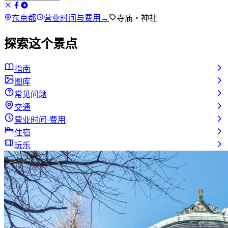
东京都
营业时间与费用
→
寺庙・神社
探索这个景点
指南
图库
常见问题
交通
营业时间·费用
住宿
玩乐