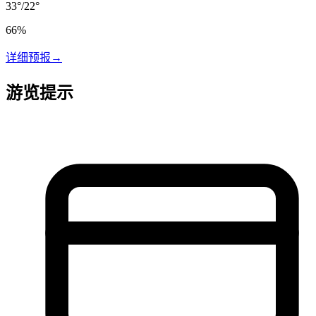
33
°
/
22
°
66
%
详细预报
→
游览提示