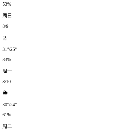
53
%
周日
8/9
⛈️
31
°
/
25
°
83
%
周一
8/10
🌦️
30
°
/
24
°
61
%
周二