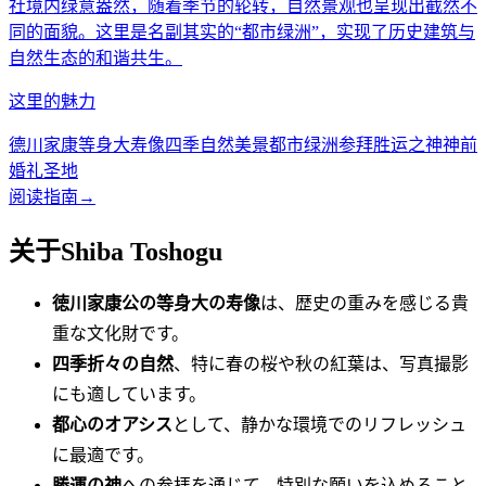
社境内绿意盎然，随着季节的轮转，自然景观也呈现出截然不
同的面貌。这里是名副其实的“都市绿洲”，实现了历史建筑与
自然生态的和谐共生。
这里的魅力
德川家康等身大寿像
四季自然美景
都市绿洲
参拜胜运之神
神前
婚礼圣地
阅读指南
→
关于Shiba Toshogu
徳川家康公の等身大の寿像
は、歴史の重みを感じる貴
重な文化財です。
四季折々の自然
、特に春の桜や秋の紅葉は、写真撮影
にも適しています。
都心のオアシス
として、静かな環境でのリフレッシュ
に最適です。
勝運の神
への参拝を通じて、特別な願いを込めること