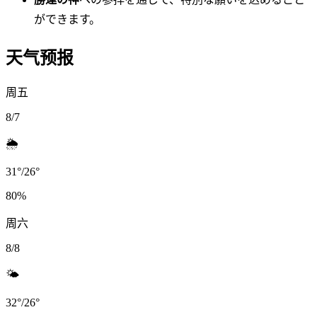
ができます。
天气预报
周五
8/7
🌦️
31
°
/
26
°
80
%
周六
8/8
🌤️
32
°
/
26
°