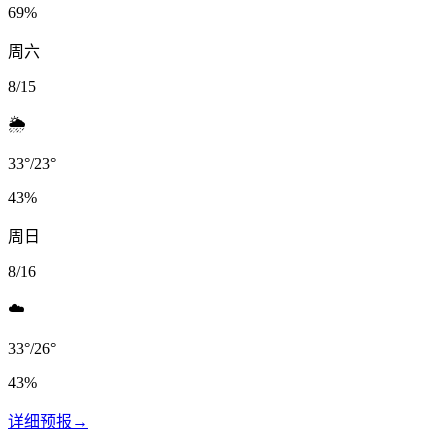
69
%
周六
8/15
🌦️
33
°
/
23
°
43
%
周日
8/16
☁️
33
°
/
26
°
43
%
详细预报
→