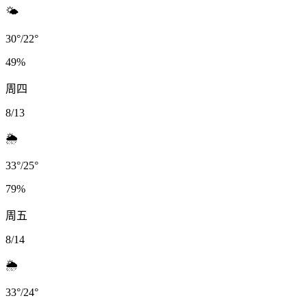
🌤️
30
°
/
22
°
49
%
周四
8/13
🌦️
33
°
/
25
°
79
%
周五
8/14
🌦️
33
°
/
24
°