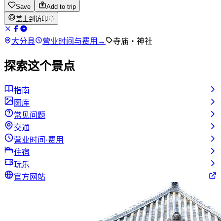
Save
Add to trip
盖上到访印章
大分县
营业时间与费用
→
寺庙・神社
探索这个景点
指南
图库
常见问题
交通
营业时间·费用
住宿
玩乐
官方网站