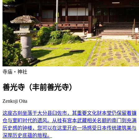
寺庙・神社
善光寺（丰前善光寺）
Zenkoji Oita
这座古刹坐落于大分县臼佐市，其重要文化财本堂仍保留着镰
仓与室町时代的遗风。从挂有宫本武藏相关名额的南门到充满
历史感的钟楼，您可以在这里开启一场感受日本传统建筑美与
深厚历史底蕴的旅程。