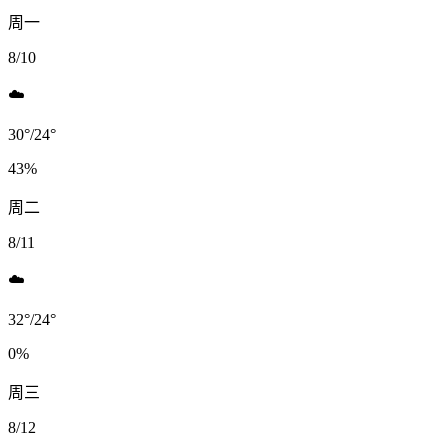
周一
8/10
☁️
30
°
/
24
°
43
%
周二
8/11
☁️
32
°
/
24
°
0
%
周三
8/12