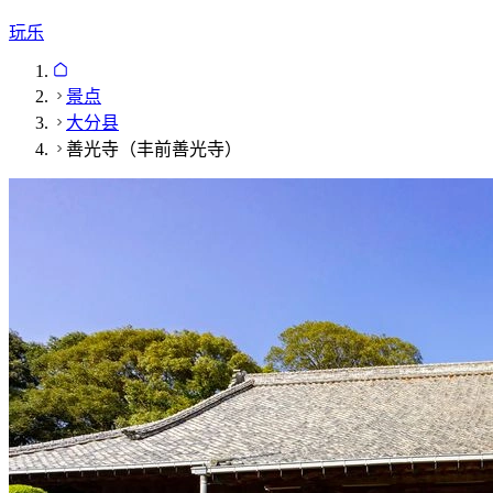
玩乐
景点
大分县
善光寺（丰前善光寺）