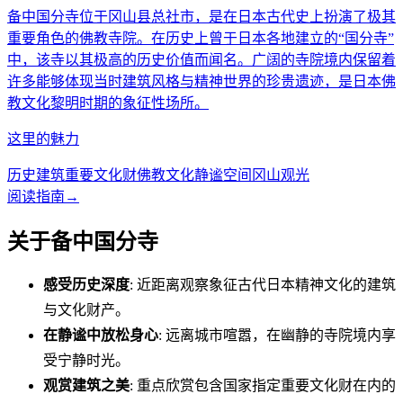
备中国分寺位于冈山县总社市，是在日本古代史上扮演了极其
重要角色的佛教寺院。在历史上曾于日本各地建立的“国分寺”
中，该寺以其极高的历史价值而闻名。广阔的寺院境内保留着
许多能够体现当时建筑风格与精神世界的珍贵遗迹，是日本佛
教文化黎明时期的象征性场所。
这里的魅力
历史建筑
重要文化财
佛教文化
静谧空间
冈山观光
阅读指南
→
关于备中国分寺
感受历史深度
: 近距离观察象征古代日本精神文化的建筑
与文化财产。
在静谧中放松身心
: 远离城市喧嚣，在幽静的寺院境内享
受宁静时光。
观赏建筑之美
: 重点欣赏包含国家指定重要文化财在内的