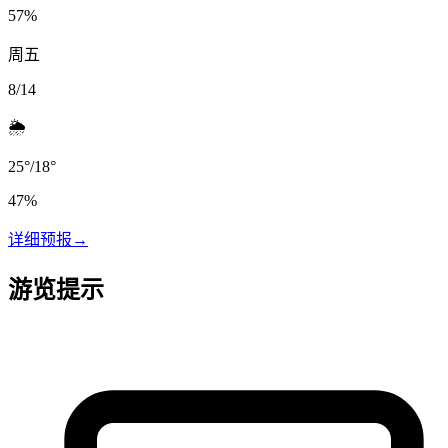
57
%
周五
8/14
🌦️
25
°
/
18
°
47
%
详细预报
→
游览提示