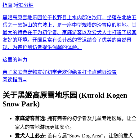
指南
约3分钟
黑姬高原雪地乐园位于长野县上水内郡信浓町，坐落在北信五
岳之一黑姬山的东坡上，是一座中型规模的滑雪度假胜地。其
最大的特色在于为初学者、家庭游客以及爱犬人士打造了极其
友好的环境。开阔且富有设计感的雪道结合了优美的自然景
观，为每位到访者提供温馨的体验。
这里的魅力
亲子家庭游
宠物友好
初学者欢迎
绝景打卡点
越野滑雪
阅读指南
→
关于黑姬高原雪地乐园 (Kuroki Kogen
Snow Park)
家庭游客首选
: 拥有完善的初学者及儿童专用区域，让全
家人的雪地游玩更加安心。
爱犬人士必去
: 设有专属“Snow Dog Area”，让您的爱犬