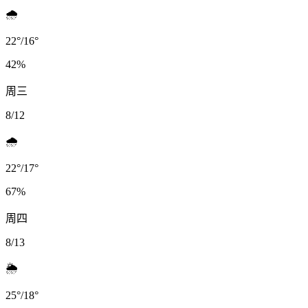
🌧️
22
°
/
16
°
42
%
周三
8/12
🌧️
22
°
/
17
°
67
%
周四
8/13
🌦️
25
°
/
18
°