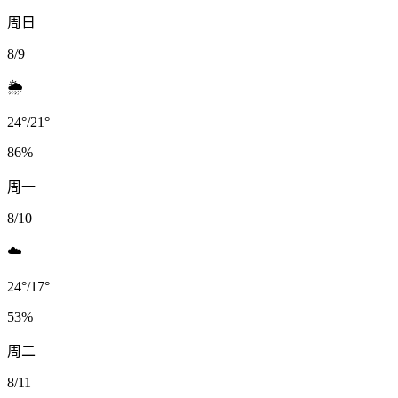
周日
8/9
🌦️
24
°
/
21
°
86
%
周一
8/10
☁️
24
°
/
17
°
53
%
周二
8/11