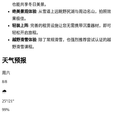
也能共享冬日美景。
绝美景观体验
: 从雪道上远眺野尻湖与周边名山，拍照效
果极佳。
轻装上阵
: 完善的租赁设施让您无需携带沉重器材，即可
轻松开启旅程。
越野滑雪体验
: 除了常规滑雪，也强烈推荐尝试认证的越
野滑雪课程。
天气预报
周六
8/8
🌧️
25
°
/
21
°
99
%