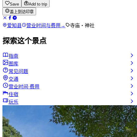
Save
Add to trip
盖上到访印章
爱知县
营业时间与费用
→
寺庙・神社
探索这个景点
指南
图库
常见问题
交通
营业时间·费用
住宿
玩乐