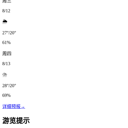
周三
8/12
🌦️
27
°
/
20
°
61
%
周四
8/13
⛈️
28
°
/
20
°
69
%
详细预报
→
游览提示