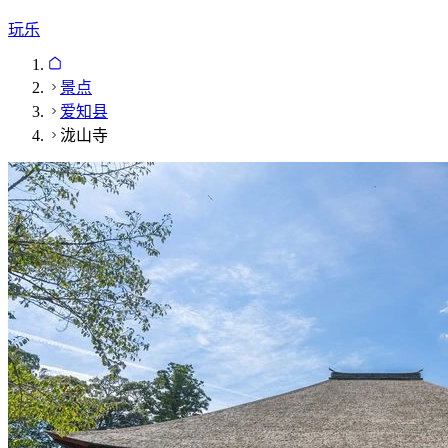
玩乐
景点
爱知县
泷山寺