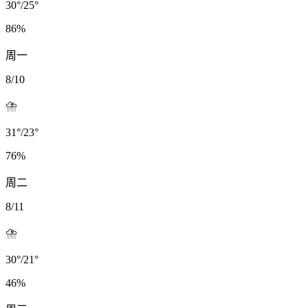
30
°
/
25
°
86
%
周一
8/10
⛈️
31
°
/
23
°
76
%
周二
8/11
⛈️
30
°
/
21
°
46
%