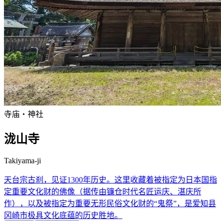
寺庙・神社
泷山寺
Takiyama-ji
天台宗古刹，见证1300年历史。这里收藏着被指定为日本国指
定重要文化财的佛像（据传由镰仓时代名匠运庆、湛庆所
作），以及被指定为重要无形民俗文化财的“鬼祭”，是爱知县
冈崎市极具文化底蕴的历史胜地。