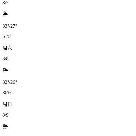
8/7
🌦️
33
°
/
27
°
51
%
周六
8/8
🌤️
32
°
/
26
°
86
%
周日
8/9
🌦️