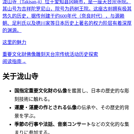
泷山寺（Takisan-ji）位于爱知县冈崎市，是一座天台宗寺院。
其山号为吉祥陀罗尼山，院号为药树王院。这座古刹拥有极其
悠久的历史，据传创建于约600年代（奈良时代），与源赖
朝、足利氏以及德川家等日本历史上著名的权力阶层有着深厚
的渊源。
这里的魅力
重要文化财
佛像雕刻
天台宗
传统活动
历史探索
阅读指南
→
关于泷山寺
国指定重要文化財の仏像
を鑑賞し、日本の歴史的な彫
刻技術に触れる。
運慶・湛慶の作とされる仏像
の伝承や、その歴史的背
景を学ぶ。
季節の行事や法話、音楽コンサート
などの文化的な集
まりに参加する。