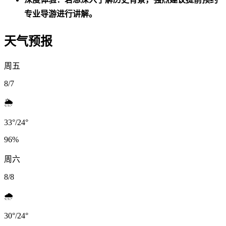
专业导游进行讲解。
天气预报
周五
8/7
🌦️
33
°
/
24
°
96
%
周六
8/8
🌧️
30
°
/
24
°