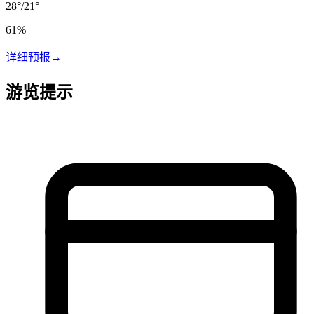
28
°
/
21
°
61
%
详细预报
→
游览提示