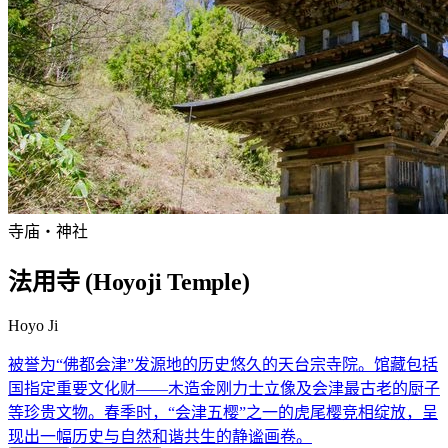
寺庙・神社
法用寺 (Hoyoji Temple)
Hoyo Ji
被誉为“佛都会津”发源地的历史悠久的天台宗寺院。馆藏包括
国指定重要文化财——木造金刚力士立像及会津最古老的厨子
等珍贵文物。春季时，“会津五樱”之一的虎尾樱竞相绽放，呈
现出一幅历史与自然和谐共生的静谧画卷。