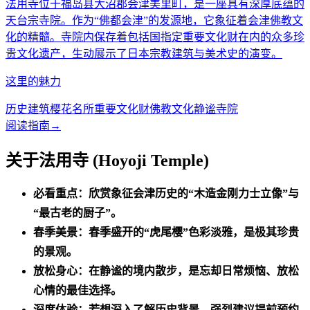
法用寺位于福岛县大沼郡会津美里町，是一座具有深厚底蕴的
天台宗寺院。作为“佛都会津”的发源地，它象征着会津佛教文
化的精髓。寺院内保存着包括国指定重要文化财在内的众多珍
贵文化遗产，生动展示了日本宗教建筑与美术史的演变。
这里的魅力
历史建筑
樱花名所
重要文化财
佛教文化
静谧寺院
阅读指南
→
关于法用寺 (Hoyoji Temple)
必看重点：欣赏象征会津历史的“木造金刚力士立像”与
“最古老的厨子”。
春季美景：春季盛开的“虎尾樱”色彩淡雅，是极其珍贵
的景观。
放松身心：在静谧的境内散步，是忘却日常烦恼、放松
心情的最佳选择。
深度体验：若想深入了解历史背景，强烈建议提前预约