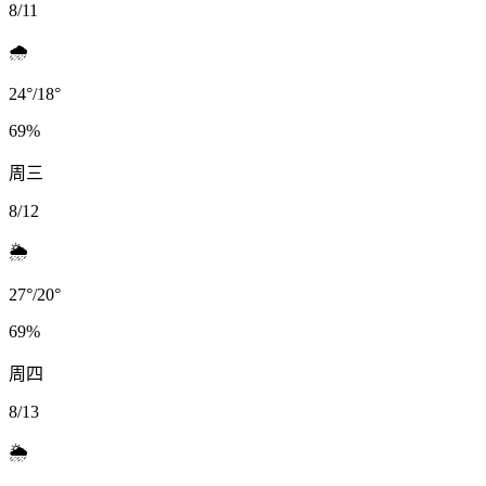
8/11
🌧️
24
°
/
18
°
69
%
周三
8/12
🌦️
27
°
/
20
°
69
%
周四
8/13
🌦️