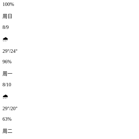
100
%
周日
8/9
🌧️
29
°
/
24
°
96
%
周一
8/10
🌧️
29
°
/
20
°
63
%
周二