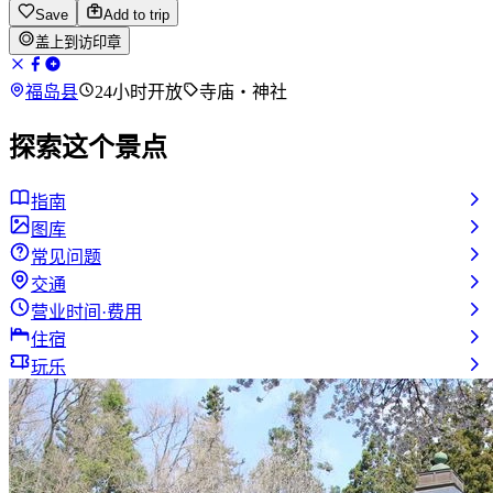
Save
Add to trip
盖上到访印章
福岛县
24小时开放
寺庙・神社
探索这个景点
指南
图库
常见问题
交通
营业时间·费用
住宿
玩乐