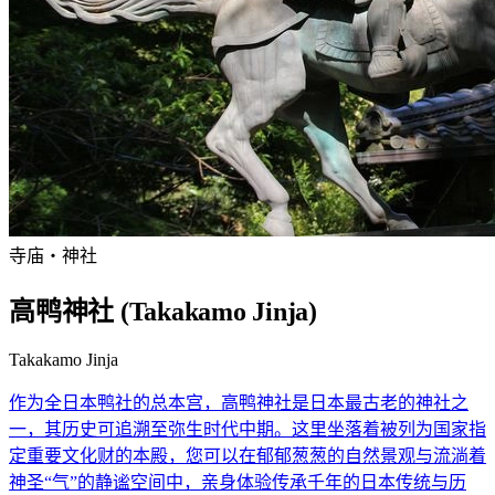
寺庙・神社
高鸭神社 (Takakamo Jinja)
Takakamo Jinja
作为全日本鸭社的总本宫，高鸭神社是日本最古老的神社之
一，其历史可追溯至弥生时代中期。这里坐落着被列为国家指
定重要文化财的本殿，您可以在郁郁葱葱的自然景观与流淌着
神圣“气”的静谧空间中，亲身体验传承千年的日本传统与历