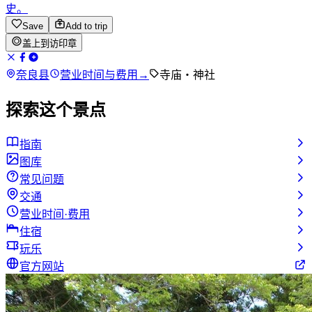
史。
Save
Add to trip
盖上到访印章
奈良县
营业时间与费用
→
寺庙・神社
探索这个景点
指南
图库
常见问题
交通
营业时间·费用
住宿
玩乐
官方网站