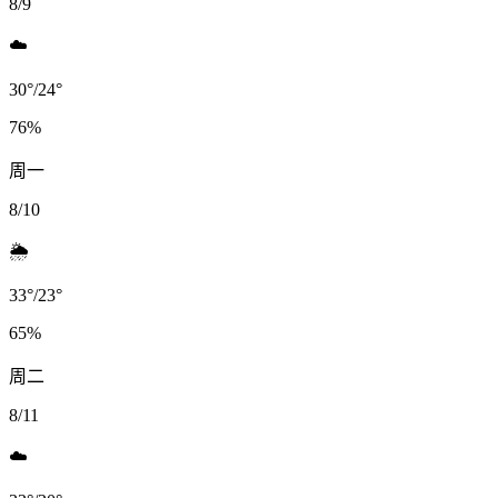
8/9
☁️
30
°
/
24
°
76
%
周一
8/10
🌦️
33
°
/
23
°
65
%
周二
8/11
☁️