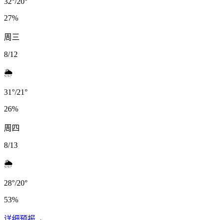
32
°
/
20
°
27
%
周三
8/12
🌦️
31
°
/
21
°
26
%
周四
8/13
🌦️
28
°
/
20
°
53
%
详细预报
→