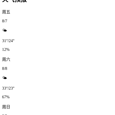
周五
8/7
🌤️
31
°
/
24
°
12
%
周六
8/8
🌤️
33
°
/
23
°
67
%
周日