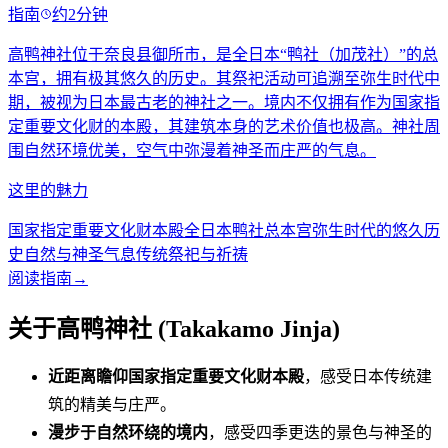
指南
约2分钟
高鸭神社位于奈良县御所市，是全日本“鸭社（加茂社）”的总
本宫，拥有极其悠久的历史。其祭祀活动可追溯至弥生时代中
期，被视为日本最古老的神社之一。境内不仅拥有作为国家指
定重要文化财的本殿，其建筑本身的艺术价值也极高。神社周
围自然环境优美，空气中弥漫着神圣而庄严的气息。
这里的魅力
国家指定重要文化财本殿
全日本鸭社总本宫
弥生时代的悠久历
史
自然与神圣气息
传统祭祀与祈祷
阅读指南
→
关于高鸭神社 (Takakamo Jinja)
近距离瞻仰国家指定重要文化财本殿
，感受日本传统建
筑的精美与庄严。
漫步于自然环绕的境内
，感受四季更迭的景色与神圣的