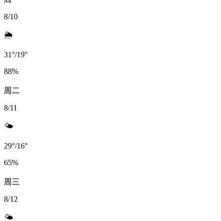
8/10
🌦️
31
°
/
19
°
88
%
周二
8/11
🌤️
29
°
/
16
°
65
%
周三
8/12
🌤️