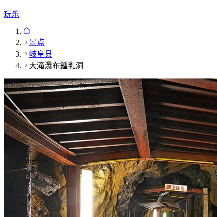
玩乐
景点
岐阜县
大滝瀑布鍾乳洞