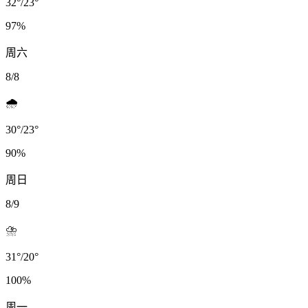
32
°
/
23
°
97
%
周六
8/8
🌧️
30
°
/
23
°
90
%
周日
8/9
⛈️
31
°
/
20
°
100
%
周一