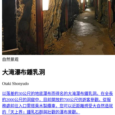
自然景观
大滝瀑布鍾乳洞
Otaki Shonyudo
以落差約30公尺的地底瀑布而得名的大滝瀑布鍾乳洞。在全長
約2000公尺的洞窟中，目前開放約700公尺供遊客參觀。從服
務處前往入口需搭乘木製纜車，您可以近距離感受大自然造就
的「天上界」鍾乳石群與壯觀的瀑布景觀。