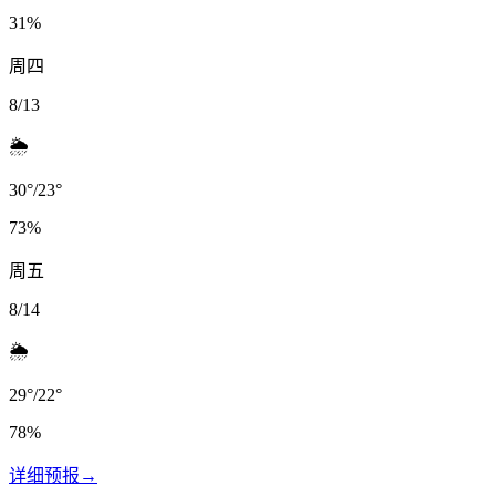
31
%
周四
8/13
🌦️
30
°
/
23
°
73
%
周五
8/14
🌦️
29
°
/
22
°
78
%
详细预报
→