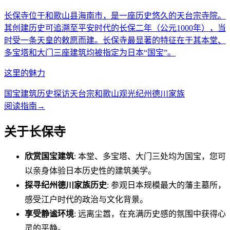
长保寺位于和歌山县海南市，是一座历史悠久的天台宗寺院。
其创建历史可追溯至平安时代的长保二年（公元1000年），当
时受一条天皇的敕愿而建。长保寺最显著的特征在于其本堂、
多宝塔和大门三座建筑均被指定为日本“国宝”。
这里的魅力
国宝建筑
历史探访
天台宗
和歌山观光
纪州德川家族
阅读指南
→
关于长保寺
欣赏国宝建筑
: 本堂、多宝塔、大门三处均为国宝，您可
以亲身体验日本历史性的建筑美学。
探寻纪州德川家族历史
: 参观日本规模最大的藩主墓所，
感受江户时代的政治与文化背景。
享受静谧环境
: 远离尘嚣，在充满历史感的氛围中获得心
灵的平静。