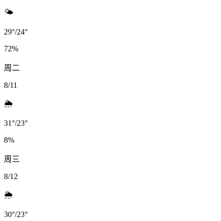
🌤️
29
°
/
24
°
72
%
周二
8/11
🌦️
31
°
/
23
°
8
%
周三
8/12
🌦️
30
°
/
23
°