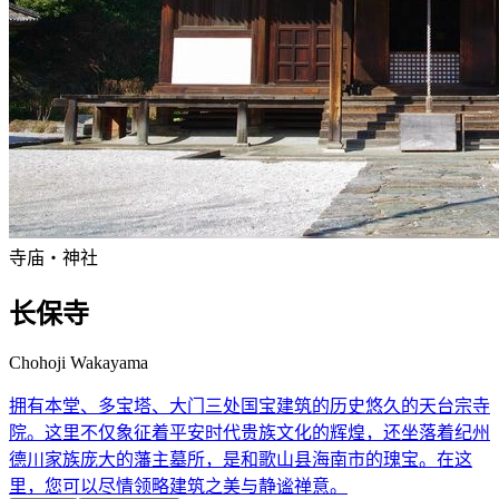
寺庙・神社
长保寺
Chohoji Wakayama
拥有本堂、多宝塔、大门三处国宝建筑的历史悠久的天台宗寺
院。这里不仅象征着平安时代贵族文化的辉煌，还坐落着纪州
德川家族庞大的藩主墓所，是和歌山县海南市的瑰宝。在这
里，您可以尽情领略建筑之美与静谧禅意。