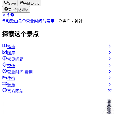
Save
Add to trip
盖上到访印章
和歌山县
营业时间与费用
→
寺庙・神社
探索这个景点
指南
图库
常见问题
交通
营业时间·费用
住宿
玩乐
官方网站