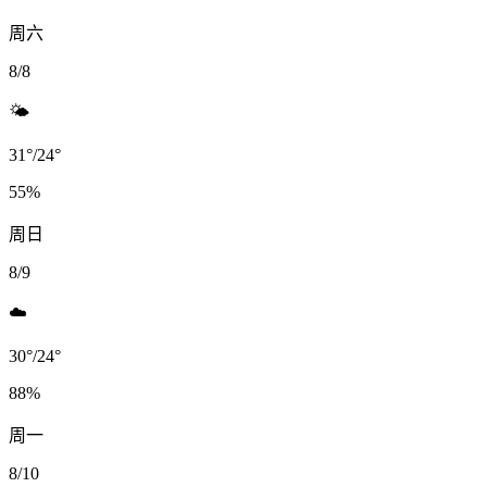
周六
8/8
🌤️
31
°
/
24
°
55
%
周日
8/9
☁️
30
°
/
24
°
88
%
周一
8/10