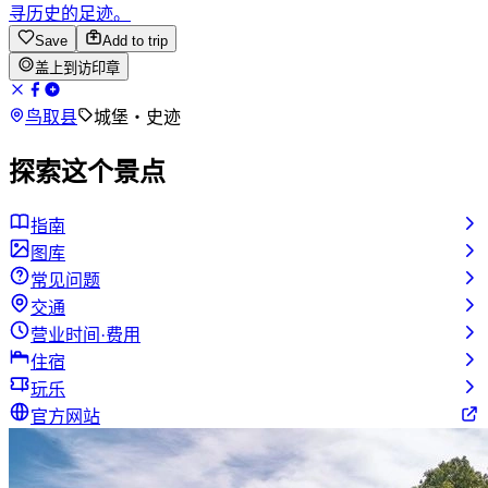
寻历史的足迹。
Save
Add to trip
盖上到访印章
鸟取县
城堡・史迹
探索这个景点
指南
图库
常见问题
交通
营业时间·费用
住宿
玩乐
官方网站