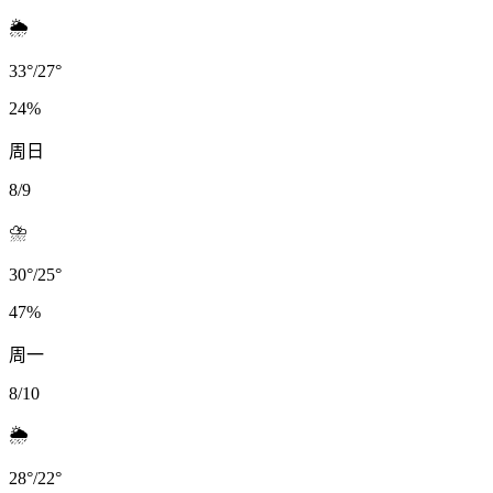
🌦️
33
°
/
27
°
24
%
周日
8/9
⛈️
30
°
/
25
°
47
%
周一
8/10
🌦️
28
°
/
22
°