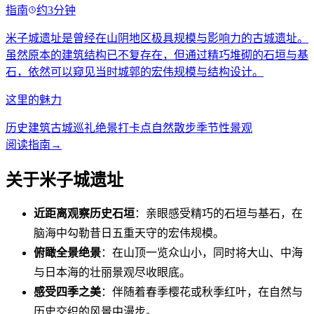
指南
约3分钟
米子城遗址是曾经在山阴地区极具规模与影响力的古城遗址。
虽然原本的建筑结构已不复存在，但通过精巧堆砌的石垣与基
石，依然可以窥见当时城郭的宏伟规模与结构设计。
这里的魅力
历史建筑
古城巡礼
绝景打卡点
自然散步
季节性景观
阅读指南
→
关于米子城遗址
近距离观察历史石垣
：亲眼感受精巧的石垣与基石，在
脑海中勾勒昔日五重天守的宏伟规模。
俯瞰全景绝景
：在山顶一览众山小，同时将大山、中海
与日本海的壮丽景观尽收眼底。
感受四季之美
：伴随着春季樱花或秋季红叶，在自然与
历史交织的风景中漫步。