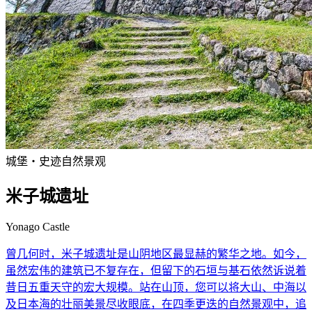
城堡・史迹
自然景观
米子城遗址
Yonago Castle
曾几何时，米子城遗址是山阴地区最显赫的繁华之地。如今，
虽然宏伟的建筑已不复存在，但留下的石垣与基石依然诉说着
昔日五重天守的宏大规模。站在山顶，您可以将大山、中海以
及日本海的壮丽美景尽收眼底，在四季更迭的自然景观中，追