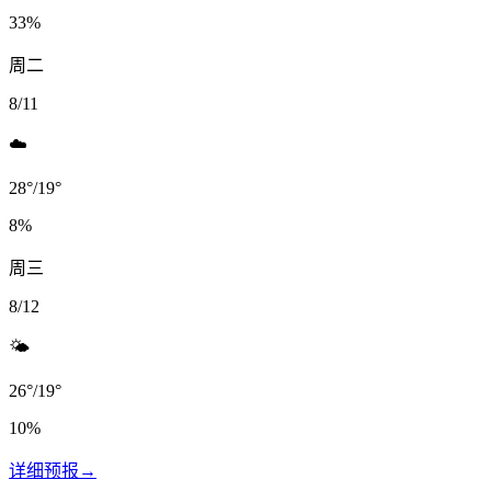
33
%
周二
8/11
☁️
28
°
/
19
°
8
%
周三
8/12
🌤️
26
°
/
19
°
10
%
详细预报
→