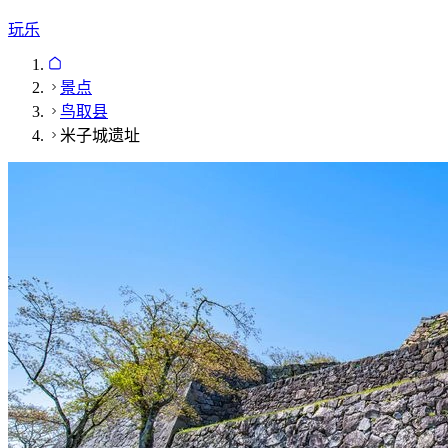
玩乐
景点
鸟取县
米子城遗址