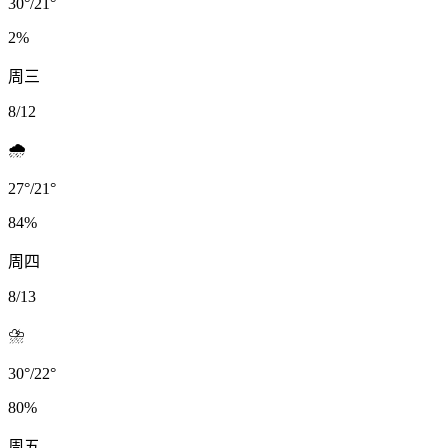
30
°
/
21
°
2
%
周三
8/12
🌧️
27
°
/
21
°
84
%
周四
8/13
⛈️
30
°
/
22
°
80
%
周五