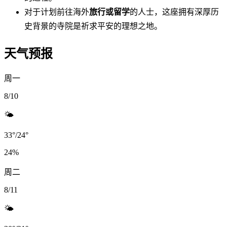
对于计划前往海外
旅行或留学
的人士，这座拥有深厚历
史背景的寺院是祈求平安的理想之地。
天气预报
周一
8/10
🌤️
33
°
/
24
°
24
%
周二
8/11
🌤️