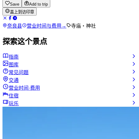
Save
Add to trip
盖上到访印章
奈良县
营业时间与费用
→
寺庙・神社
探索这个景点
指南
图库
常见问题
交通
营业时间·费用
住宿
玩乐