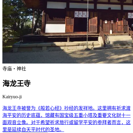
寺庙・神社
海龙王寺
Kairyuo-ji
海龙王寺被誉为《般若心经》抄经的发祥地。这里拥有祈求渡
海平安的历史底蕴，馆藏有国宝级五重小塔及重要文化财十一
面观音立像。对于希望祈求旅行或留学平安的参拜者而言，这
里是延续自天平时代的圣地。