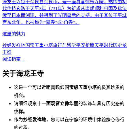
海龙王寺位于奈良县奈良市，是一座真言律宗寺院。据传由初
代住持玄昉于天平3年（731年）为祈求从唐朝顺利归国及佛法
传至日本而创建，并得到了光明皇后的支持。由于其位于平城
宫东北角，也被称为“隅寺”或“角寺”。
这里的魅力
抄经发祥地
国宝五重小塔
旅行与留学平安祈愿
天平时代历史
龙
王祭
阅读指南
→
关于海龙王寺
这是一个可以近距离瞻仰
国宝级五重小塔
的极其珍贵的
机会。
请细细观察
十一面观音立像
华丽的装饰与具有历史感的
纹样。
作为
抄经发祥地
，您可以在宁静的环境中体验静心修行
的过程。