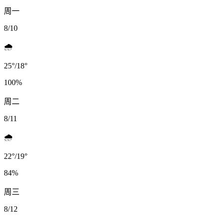
周一
8/10
🌧️
25
°
/
18
°
100
%
周二
8/11
🌧️
22
°
/
19
°
84
%
周三
8/12