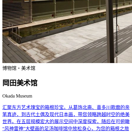
博物馆・美术馆
岡田美术馆
Okada Museum
汇聚东方艺术瑰宝的箱根珍宝。从葛饰北斋、喜多川歌麿的亲
笔真迹，到古代土偶及现代日本画，带您领略跨越时空的绝美
世界。在五层规模宏大的展示空间中深度探索，随后在可俯瞰
“风神雷神”大壁画的足汤咖啡馆中放松身心，为您的箱根之旅