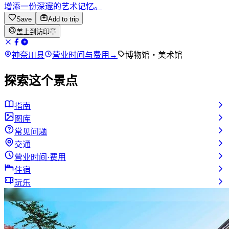
增添一份深邃的艺术记忆。
Save
Add to trip
盖上到访印章
神奈川县
营业时间与费用
→
博物馆・美术馆
探索这个景点
指南
图库
常见问题
交通
营业时间·费用
住宿
玩乐