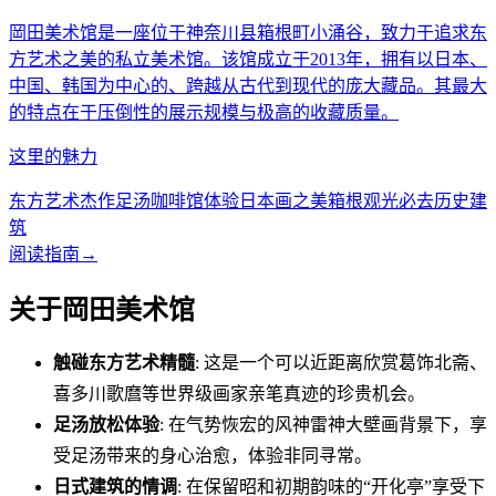
岡田美术馆是一座位于神奈川县箱根町小涌谷，致力于追求东
方艺术之美的私立美术馆。该馆成立于2013年，拥有以日本、
中国、韩国为中心的、跨越从古代到现代的庞大藏品。其最大
的特点在于压倒性的展示规模与极高的收藏质量。
这里的魅力
东方艺术杰作
足汤咖啡馆体验
日本画之美
箱根观光必去
历史建
筑
阅读指南
→
关于岡田美术馆
触碰东方艺术精髓
: 这是一个可以近距离欣赏葛饰北斋、
喜多川歌麿等世界级画家亲笔真迹的珍贵机会。
足汤放松体验
: 在气势恢宏的风神雷神大壁画背景下，享
受足汤带来的身心治愈，体验非同寻常。
日式建筑的情调
: 在保留昭和初期韵味的“开化亭”享受下