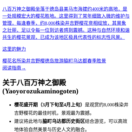
八百万神之御殿坐落于德岛县美马市海拔约400米的高地，是
一处规模宏大的樱花胜地。这里得到了常年细致入微的维护与
管理，每逢春季，约8,000株染井吉野樱花竞相绽放，其景象
之壮丽，足以令每一位到访者感到震撼。这种与自然环境和谐
共生的樱花景观，已成为该地区极具代表性的标志性风景。
这里的魅力
樱花名所
染井吉野樱
德岛旅游
脇町乌达都
春季胜景
阅读指南
→
关于八百万神之御殿
(Yaoyorozukaminogoten)
樱花盛开期（3月下旬至4月上旬）
是观赏约8,000株染井
吉野樱花的最佳时机，景观最为震撼。
建议将此地与
脇町乌达都历史街区
结合游览，可以高效
地体验自然美景与历史人文的融合。