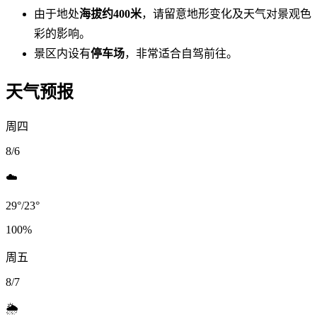
由于地处
海拔约400米
，请留意地形变化及天气对景观色
彩的影响。
景区内设有
停车场
，非常适合自驾前往。
天气预报
周四
8/6
☁️
29
°
/
23
°
100
%
周五
8/7
🌦️