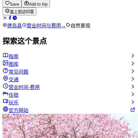
Save
Add to trip
盖上到访印章
德岛县
营业时间与费用
→
自然景观
探索这个景点
指南
图库
常见问题
交通
营业时间·费用
住宿
玩乐
官方网站