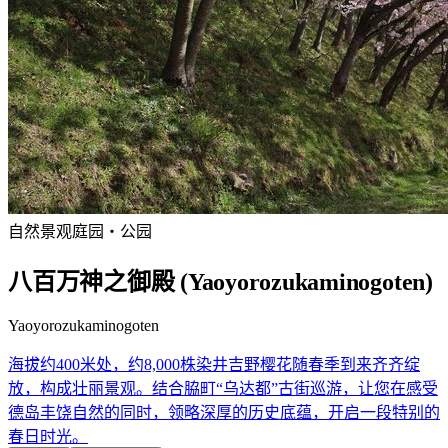
自然景观
庭园・公园
八百万神之御殿 (Yaoyorozukaminogoten)
Yaoyorozukaminogoten
海拔约400米处，约8,000株染井吉野樱花随春季到来齐齐绽
放，构成壮丽景观。结合脇町“乌达都”古街巡游，让您在感受
德岛丰饶自然的同时，领略深厚的历史底蕴，开启一段特别的
春日时光。