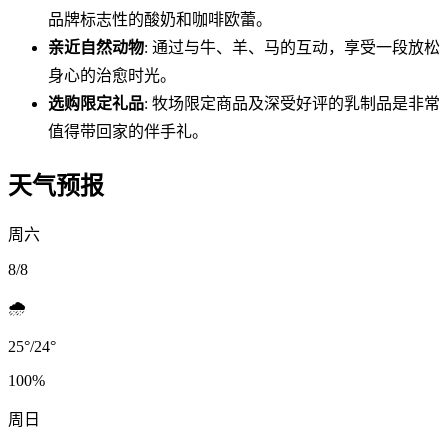
品牌标志性的酸奶和咖啡欧蕾。
亲近自然动物
: 通过与牛、羊、马的互动，享受一段放松
身心的治愈时光。
选购限定礼品
: 牧场限定商品及深受好评的乳制品是非常
值得带回家的伴手礼。
天气预报
周六
8/8
🌧️
25
°
/
24
°
100
%
周日