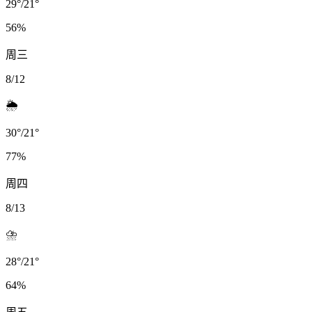
29
°
/
21
°
56
%
周三
8/12
🌦️
30
°
/
21
°
77
%
周四
8/13
⛈️
28
°
/
21
°
64
%