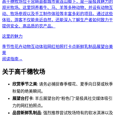
高千穗牧场位于宫崎县都城市雾连山脚下，是一座极具魅力的
观光牧场。这里饲养着牛、马、羊等多种动物，并设有动物互
动、牧场参观以及手工制作体验等丰富多彩的项目。通过这些
体验，游客不仅能亲近自然，还能深入了解生产者如何致力于
提供安全、高品质的农产品。
这里的魅力
季节性花卉
动物互动体验
网红拍照打卡点
新鲜乳制品
展望台美
景
阅读指南
→
关于高千穗牧场
欣赏季节之美
: 请务必捕捉春季樱花、夏季向日葵或秋季
秋菊的绝美瞬间。
展望台打卡
: 羊丘展望台的“粉色门”是极具社交媒体吸引
力的网红拍照点。
品尝新鲜乳制品
: 强烈推荐尝试牧场特有的软冰淇淋以及