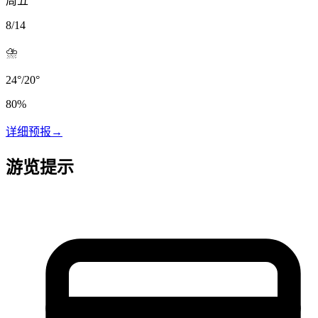
周五
8/14
⛈️
24
°
/
20
°
80
%
详细预报
→
游览提示