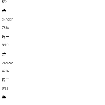
8/9
🌧️
24
°
/
22
°
78
%
周一
8/10
🌧️
24
°
/
24
°
42
%
周二
8/11
🌦️