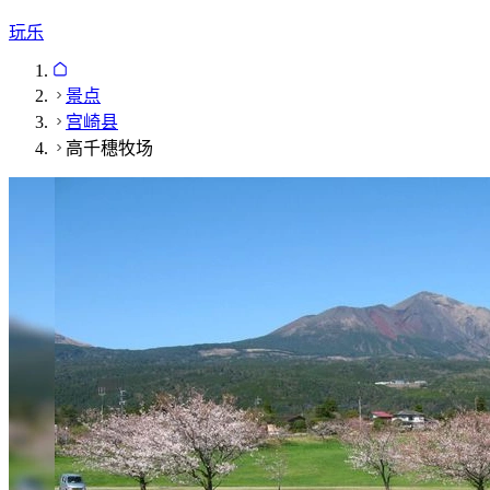
玩乐
景点
宫崎县
高千穗牧场