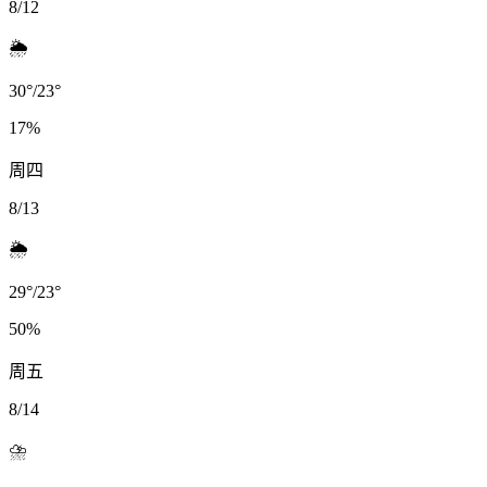
8/12
🌦️
30
°
/
23
°
17
%
周四
8/13
🌦️
29
°
/
23
°
50
%
周五
8/14
⛈️