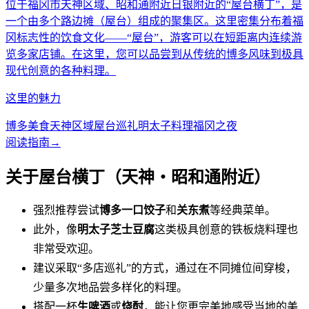
位于福冈市天神区域、昭和通附近日银附近的“屋台横丁”，是
一个由多个路边摊（屋台）组成的聚集区。这里密集分布着福
冈标志性的饮食文化——“屋台”，游客可以在短距离内连续游
览多家店铺。在这里，您可以品尝到从传统的博多风味到极具
现代创意的各种料理。
这里的魅力
博多美食
天神区域
屋台巡礼
明太子料理
福冈之夜
阅读指南
→
关于屋台横丁（天神・昭和通附近）
强烈推荐尝试
博多一口饺子
和
关东煮
等经典菜单。
此外，像
明太子芝士豆腐
这类极具创意的铁板烧料理也
非常受欢迎。
建议采取“多店巡礼”的方式，通过在不同摊位间穿梭，
少量多次地品尝多样化的料理。
搭配一杯
生啤酒
或
烧酎
，能让您更完美地感受当地的美