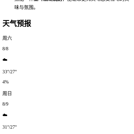
味与氛围。
天气预报
周六
8/8
☁️
33
°
/
27
°
4
%
周日
8/9
☁️
31
°
/
27
°