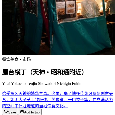
餐饮
美食・市场
屋台横丁（天神・昭和通附近）
Yatai Yokocho Tenjin Showadori Nichigin Fukin
感受福冈天神的繁华气息。这里汇集了博多传统风味与创意美
食，如明太子芝士铁板烧、关东煮、一口饺子等，在充满活力
的空间中体验地道的当地饮食文化。
Save
Add to trip