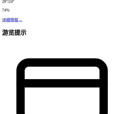
28
°
/
24
°
74
%
详细预报
→
游览提示