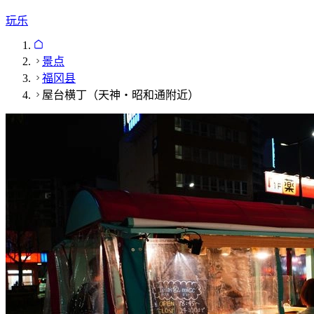
玩乐
景点
福冈县
屋台横丁（天神・昭和通附近）