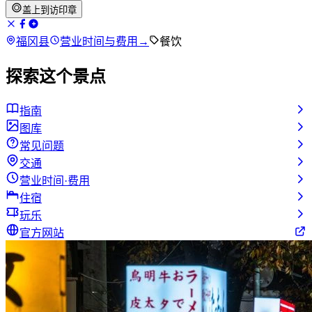
盖上到访印章
福冈县
营业时间与费用
→
餐饮
探索这个景点
指南
图库
常见问题
交通
营业时间·费用
住宿
玩乐
官方网站