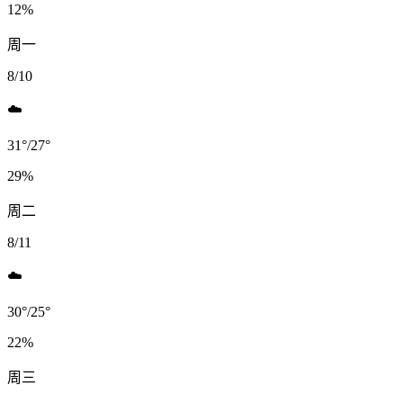
12
%
周一
8/10
☁️
31
°
/
27
°
29
%
周二
8/11
☁️
30
°
/
25
°
22
%
周三