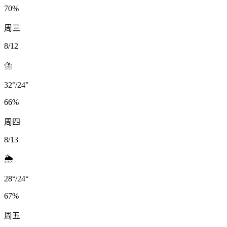
70
%
周三
8/12
⛈️
32
°
/
24
°
66
%
周四
8/13
🌦️
28
°
/
24
°
67
%
周五