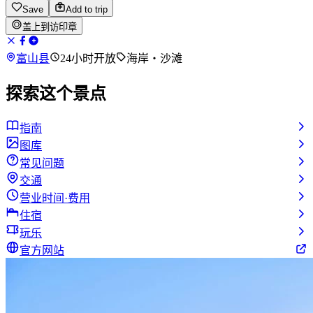
Save
Add to trip
盖上到访印章
富山县
24小时开放
海岸・沙滩
探索这个景点
指南
图库
常见问题
交通
营业时间·费用
住宿
玩乐
官方网站