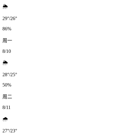
🌦️
29
°
/
26
°
86
%
周一
8/10
🌦️
28
°
/
25
°
50
%
周二
8/11
🌧️
27
°
/
23
°