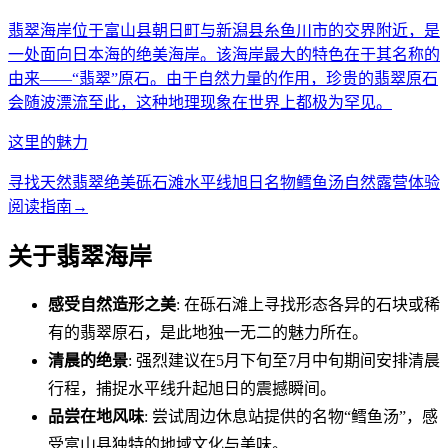
翡翠海岸位于富山县朝日町与新潟县糸鱼川市的交界附近，是
一处面向日本海的绝美海岸。该海岸最大的特色在于其名称的
由来——“翡翠”原石。由于自然力量的作用，珍贵的翡翠原石
会随波漂流至此，这种地理现象在世界上都极为罕见。
这里的魅力
寻找天然翡翠
绝美砾石滩
水平线旭日
名物鳕鱼汤
自然露营体验
阅读指南
→
关于翡翠海岸
感受自然造形之美
: 在砾石滩上寻找形态各异的石块或稀
有的翡翠原石，是此地独一无二的魅力所在。
清晨的绝景
: 强烈建议在5月下旬至7月中旬期间安排清晨
行程，捕捉水平线升起旭日的震撼瞬间。
品尝在地风味
: 尝试周边休息站提供的名物“鳕鱼汤”，感
受富山县独特的地域文化与美味。