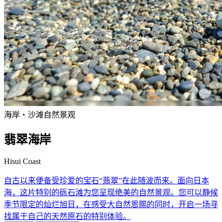
海岸・沙滩
自然景观
翡翠海岸
Hisui Coast
自古以来便备受珍爱的宝石“翡翠”在此随波而来。面向日本
海，这片特别的砾石滩为您呈现绝美的自然景观。您可以静候
季节限定的灿烂旭日，在感受大自然恩赐的同时，开启一场寻
找属于自己的天然原石的特别体验。