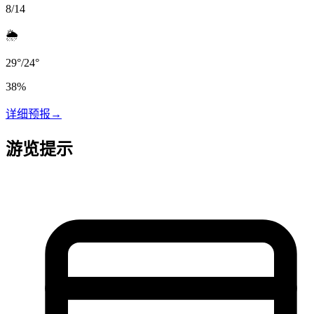
8/14
🌦️
29
°
/
24
°
38
%
详细预报
→
游览提示