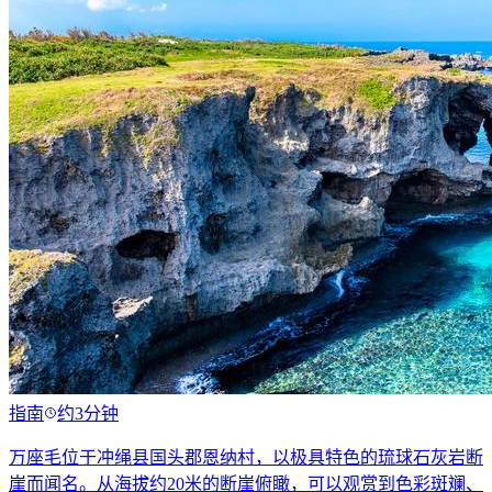
指南
约3分钟
万座毛位于冲绳县国头郡恩纳村，以极具特色的琉球石灰岩断
崖而闻名。从海拔约20米的断崖俯瞰，可以观赏到色彩斑斓、