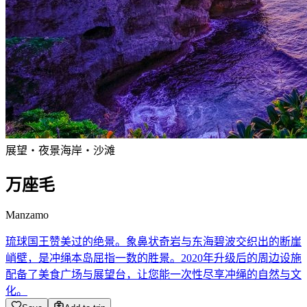
展望・夜景
海岸・沙滩
万座毛
Manzamo
琉球国王赞美过的绝景。象鼻状奇岩与东海碧波交织出的断崖
峭壁，是冲绳本岛屈指一数的胜景。2020年升级后的周边设施
配备了美食广场与展望台，让您能一次性尽享冲绳的自然与文
化。