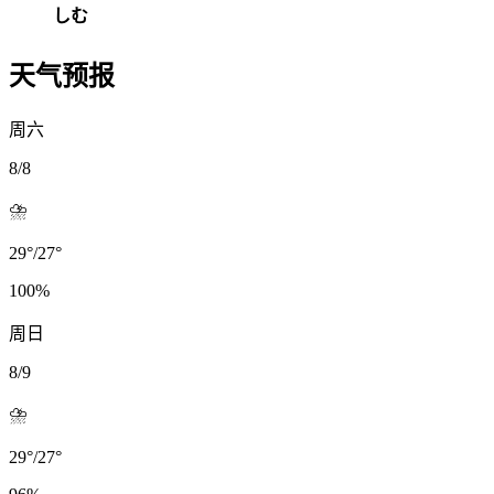
しむ
天气预报
周六
8/8
⛈️
29
°
/
27
°
100
%
周日
8/9
⛈️
29
°
/
27
°