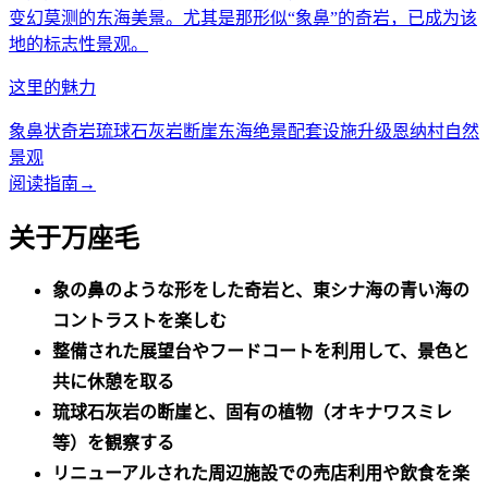
变幻莫测的东海美景。尤其是那形似“象鼻”的奇岩，已成为该
地的标志性景观。
这里的魅力
象鼻状奇岩
琉球石灰岩断崖
东海绝景
配套设施升级
恩纳村自然
景观
阅读指南
→
关于万座毛
象の鼻のような形をした奇岩と、東シナ海の青い海の
コントラストを楽しむ
整備された展望台やフードコートを利用して、景色と
共に休憩を取る
琉球石灰岩の断崖と、固有の植物（オキナワスミレ
等）を観察する
リニューアルされた周辺施設での売店利用や飲食を楽