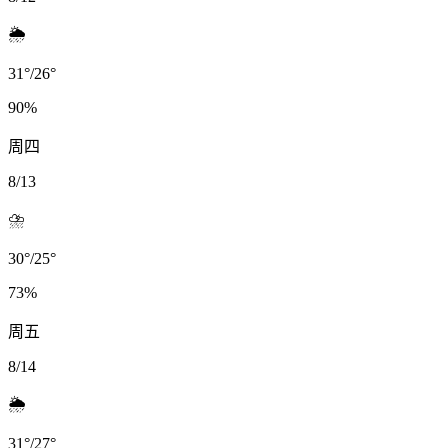
🌦️
31
°
/
26
°
90
%
周四
8/13
⛈️
30
°
/
25
°
73
%
周五
8/14
🌦️
31
°
/
27
°