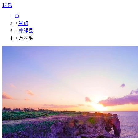
玩乐
景点
冲绳县
万座毛