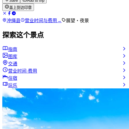
Save
Add to trip
盖上到访印章
冲绳县
营业时间与费用
→
展望・夜景
探索这个景点
指南
图库
交通
营业时间·费用
住宿
玩乐