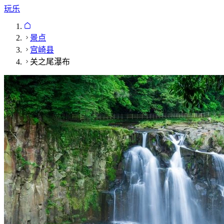
玩乐
景点
宫崎县
关之尾瀑布